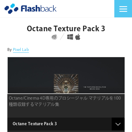
Flashback Japan Inc
メニューを切り替
Octane Texture Pack 3
対応プラットフォーム
対応OS
By
Pixel Lab
Octane/Cinema 4D専用のプロシージャル マテリアルを100
種類収録するマテリアル集
type