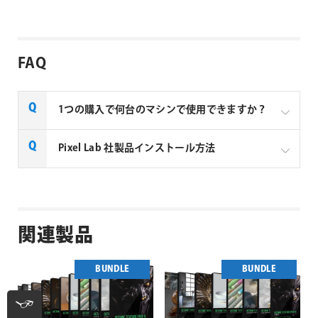
Octane 4.0 以降
Cinema 4D R15 以降
製品情報
製品：Octane Texture Pack 3
製品名ヨミ：オクティーン テクスチャパック 3
開発：Pixel Lab
販売形態：ダウンロード製品
FAQ