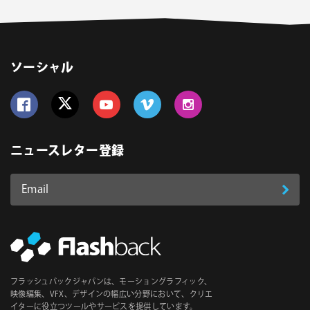
ソーシャル
Follow us on Facebook
Follow us on Twitter
Follow us on YouTube
Follow us on Vimeo
Follow us on Instagram
ニュースレター登録
Email
登
ア
ド
録
レ
ス
*
必
フラッシュバックジャパンは、モーショングラフィック、
須
映像編集、VFX、デザインの幅広い分野において、クリエ
イターに役立つツールやサービスを提供しています。