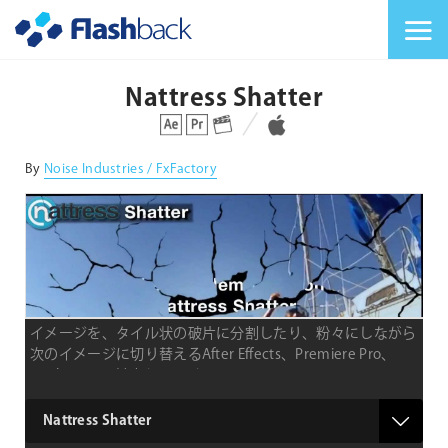
Flashback Japan Inc
メニューを切り替
Nattress Shatter
対応プラットフォーム
対応OS
By
Noise Industries / FxFactory
イメージを、タイル状の破片に分割したり、粉々にしながら
次のイメージに切り替えるAfter Effects、Premiere Pro、
Final Cut Pro 対応トランジション
product