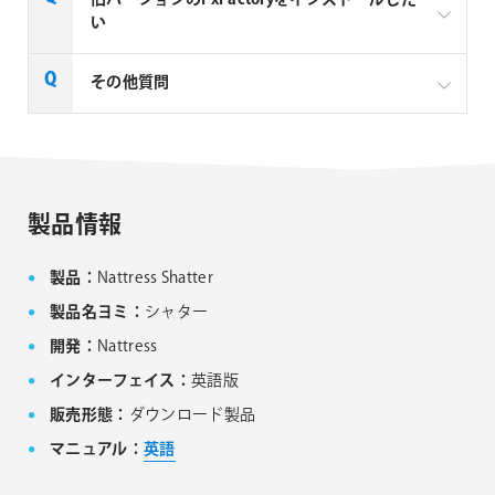
リー製品は、1ライセンスにつき1台のMacでのみ使用
い
できる製品です。
FxFactory 旧バージョンインストーラーページよりご
その他質問
利用のOSに対応するインストーラーをダウンロード
してください。なお、旧バージョンのインストーラー
は、サポート対象外となりますことご了承ください。
Noise Industries社製品、FxFactory プラグイン
ファミリー製品 FAQ
FxFactory 旧バージョンインストーラー
製品情報
製品：
Nattress Shatter
製品名ヨミ：
シャター
開発：
Nattress
インターフェイス：
英語版
販売形態：
ダウンロード製品
マニュアル：
英語