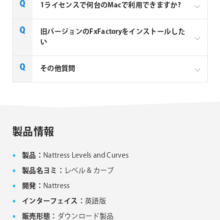
1ライセンスで何台のMacで利用できますか?
Noise Industries社製品、FxFactory プラグインファミ
旧バージョンのFxFactoryをインストールした
リー製品は、1ライセンスにつき1台のMacでのみ使用
い
できる製品です。
FxFactory 旧バージョンインストーラーページよりご
その他質問
利用のOSに対応するインストーラーをダウンロード
してください。なお、旧バージョンのインストーラー
は、サポート対象外となりますことご了承ください。
Noise Industries社製品、FxFactory プラグイン
ファミリー製品 FAQ
FxFactory 旧バージョンインストーラー
製品情報
製品：
Nattress Levels and Curves
製品名ヨミ：
レベル & カーブ
開発：
Nattress
インターフェイス：
英語版
販売形態：
ダウンロード製品