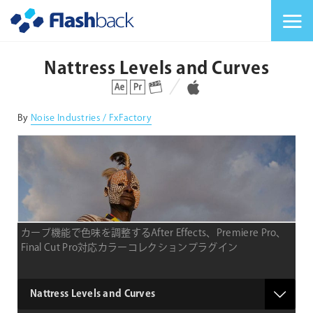
Flashback Japan Inc
メニューを切り替
Nattress Levels and Curves
対応プラットフォーム
対応OS
By
Noise Industries / FxFactory
カーブ機能で色味を調整するAfter Effects、Premiere Pro、
Final Cut Pro対応カラーコレクションプラグイン
product