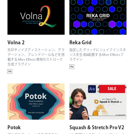
Volna 2
Reka Grid
矢印やノイズディストーション、グラ
指定したグリッドにシェイプインスタ
デーション、ブレンドツールなどを搭
ンスを生成&配置するAfter Effectsプ
載するAfter Effects専用のストローク
ラグイン
生成プラグイン
SALE
Potok
Squash & Stretch Pro V2