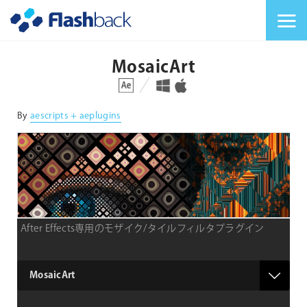
Flashback Japan Inc
メニューを切り替
MosaicArt
対応プラットフォーム
対応OS
By
aescripts + aeplugins
After Effects専用のモザイク/タイルフィルタプラグイン
type