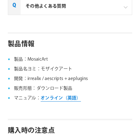
一部製品でフローティングライセンスの取扱いがあり
その他よくある質問
ます、フローティングライセンス対応製品につきまし
ては下記リンクよりご確認ください。なお、下記リン
クにない製品につきましては、ノードロックライセン
aescripts + aeplugins社製品 FAQ
スのみの提供となります。
製品情報
aescripts + aeplugins社 フローティングライセン
ス対応製品
製品：MosaicArt
製品名ヨミ：モザイクアート
開発：irrealix / aescripts + aeplugins
販売形態：ダウンロード製品
マニュアル：
オンライン（英語）
購入時の注意点