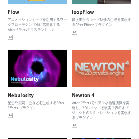
Flow
loopFlow
アニメーションカーブを活用するワー
静止画からループ映像の生成を実現す
クフローをシンプルに高速化する
るAfter Effectsプラグイン
After Effectsエクステンション
Nebulosity
Newton 4
星雲や銀河、雲などを生成するAfter
After Effectsでリアルな物理演算を実
Effects プラグイン
現し、2Dレイヤーを現実世界のオブ
ジェクトのシミュレーションを実現す
るプラグイン