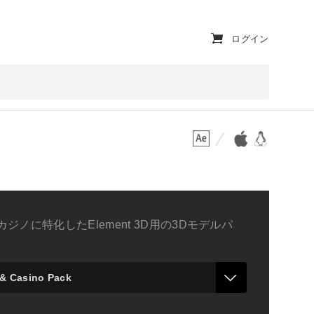
ユ
ログイン
ー
テ
ィ
対応プラットフォーム
対応OS
リ
テ
ィ・
ナ
カジノに特化したElement 3D用の3Dモデルパ
ビ
ゲ
ー