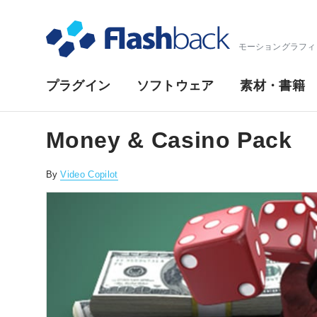
Flashback Japan Inc
モーショングラフィ
プ
プラグイン
ソフトウェア
素材・書籍
ラ
イ
Money & Casino Pack
マ
By
Video Copilot
リ・
ナ
ビ
ゲ
ー
シ