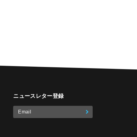
ニュースレター登録
Email
登
ア
o
on Instagram
ド
録
レ