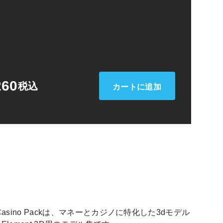
シ
ョ
ン
260
税込
カートに追加
& Casino Packは、マネーとカジノに特化した3dモデル