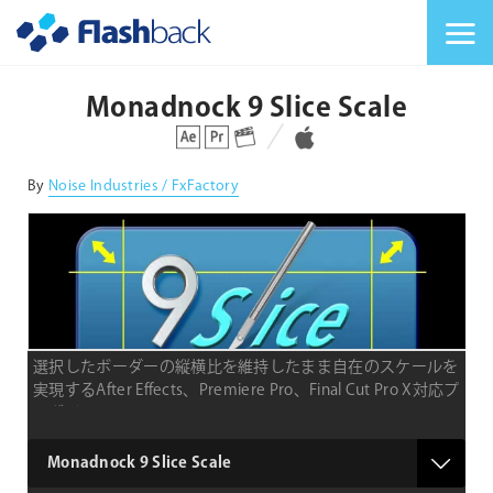
Flashback Japan Inc
メニューを切り替
Monadnock 9 Slice Scale
対応プラットフォーム
対応OS
By
Noise Industries / FxFactory
選択したボーダーの縦横比を維持したまま自在のスケールを
実現するAfter Effects、Premiere Pro、Final Cut Pro X対応プ
ラグイン
product