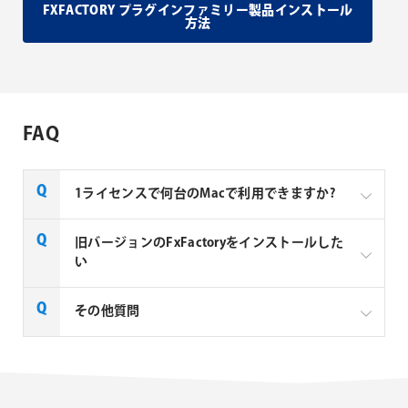
FXFACTORY プラグインファミリー製品インストール
方法
FAQ
1ライセンスで何台のMacで利用できますか?
Noise Industries社製品、FxFactory プラグインファミ
旧バージョンのFxFactoryをインストールした
リー製品は、1ライセンスにつき1台のMacでのみ使用
い
できる製品です。
FxFactory 旧バージョンインストーラーページよりご
その他質問
利用のOSに対応するインストーラーをダウンロード
してください。なお、旧バージョンのインストーラー
は、サポート対象外となりますことご了承ください。
Noise Industries社製品、FxFactory プラグイン
ファミリー製品 FAQ