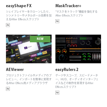
easyShape FX
MaskTracker+
シェイプレイヤーをクローンしたり、
“マスクをトラック”機能を強化する
シンメトリーやメタルボール効果を加
After Effectsスクリプト
えるAfter Effectsスクリプト
NEW
AEViewer
easyRulers 2
プロジェクトファイルやメディアのプ
ゲージやスコープ、スピードメータ
レビュー、インポートを簡単に実現す
ー、HUD、オーディオインターフェ
るAfter Effects用メディアブラウザ
イスなどの制作を実現するAfter
Effectsスクリプト