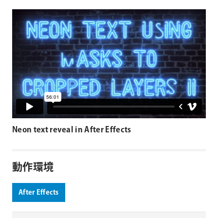
Neon text reveal in After Effects
動作環境
After Effects