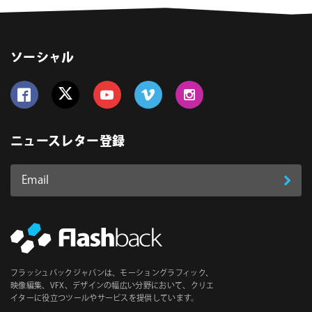
ソーシャル
Follow us on Facebook
Follow us on Twitter
Follow us on YouTube
Follow us on Vimeo
Follow us on Instagram
ニュースレター登録
Email
登
ア
ド
録
レ
ス
*
必
フラッシュバックジャパンは、モーショングラフィック、
須
映像編集、VFX、デザインの幅広い分野において、クリエ
イターに役立つツールやサービスを提供しています。