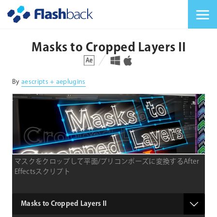
Flashback Japan Inc
メニューを切り替
Masks to Cropped Layers II
対応プラットフォーム
対応OS
By
aescripts + aeplugins
マスクをクロップして平面/プリコンポーズに変換するAfter
Effectsスクリプト
type