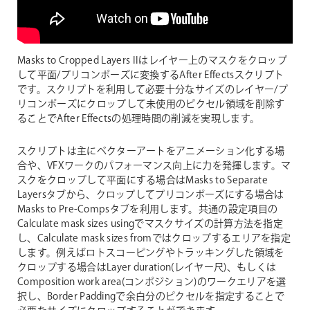
Masks to Cropped Layers IIはレイヤー上のマスクをクロップ
して平面/プリコンポーズに変換するAfter Effectsスクリプト
です。スクリプトを利用して必要十分なサイズのレイヤー/プ
リコンポーズにクロップして未使用のピクセル領域を削除す
ることでAfter Effectsの処理時間の削減を実現します。
スクリプトは主にベクターアートをアニメーション化する場
合や、VFXワークのパフォーマンス向上に力を発揮します。マ
スクをクロップして平面にする場合はMasks to Separate
Layersタブから、クロップしてプリコンポーズにする場合は
Masks to Pre-Compsタブを利用します。共通の設定項目の
Calculate mask sizes usingでマスクサイズの計算方法を指定
し、Calculate mask sizes fromではクロップするエリアを指定
します。例えばロトスコーピングやトラッキングした領域を
クロップする場合はLayer duration(レイヤー尺)、もしくは
Composition work area(コンポジション)のワークエリアを選
択し、Border Paddingで余白分のピクセルを指定することで