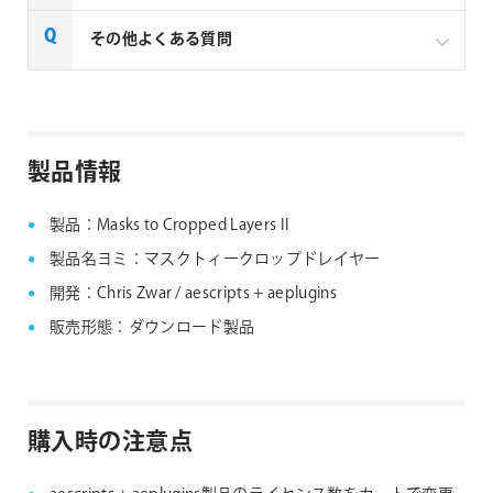
一部製品でフローティングライセンスの取扱いがあり
その他よくある質問
ます、フローティングライセンス対応製品につきまし
ては下記リンクよりご確認ください。なお、下記リン
クにない製品につきましては、ノードロックライセン
aescripts + aeplugins社製品 FAQ
スのみの提供となります。
製品情報
aescripts + aeplugins社 フローティングライセン
ス対応製品
製品：Masks to Cropped Layers II
製品名ヨミ：マスクトィークロップドレイヤー
開発：Chris Zwar / aescripts + aeplugins
販売形態：ダウンロード製品
購入時の注意点