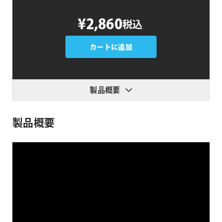
Masks
¥2,860
税込
to
Cropped
Layers
カートに追加
II
個
製品概要
製品概要