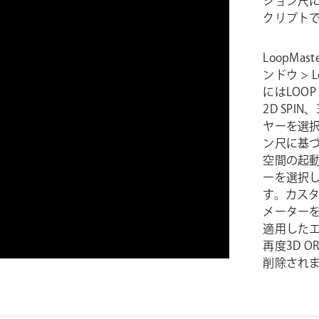
ション尺に基
クリプト
LoopMa
ンドウ >
にはLOOP 
2D SPIN
ヤーを選
ン尺に基
空間の起
ーを選択し
す。カス
メーター
適用したエ
再度3D 
削除され