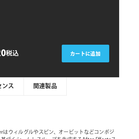
シ
ョ
ン
20
税込
カートに追加
センス
関連製品
asterはウィルグルやスピン、オービットなどコンポジ