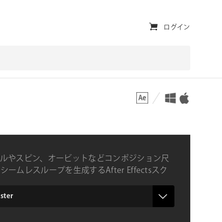
ユ
ログイン
ー
テ
ィ
対応プラットフォーム
対応OS
リ
テ
ィ・
ナ
ルやスピン、オービットなどコンポジション尺
ビ
ームレスループを生成するAfter Effectsスク
ゲ
ー
er