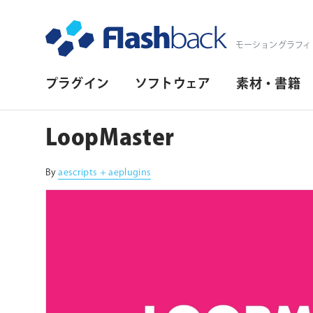
Flashback Japan Inc
モーショングラフィ
プ
プラグイン
ソフトウェア
素材・書籍
ラ
イ
LoopMaster
マ
リ・
By
aescripts + aeplugins
ナ
ビ
ゲ
ー
シ