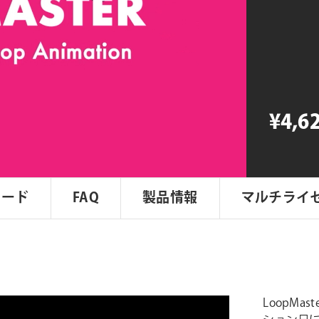
個
¥4,6
ロード
FAQ
製品情報
マルチライ
LoopM