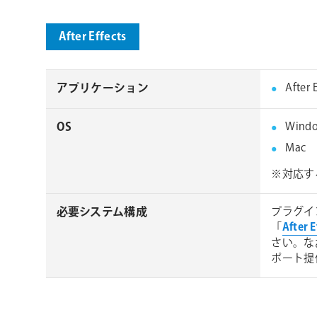
After Effects
アプリケーション
After 
OS
Wind
Mac
※対応す
必要システム構成
プラグイ
「
After
さい。な
ポート提