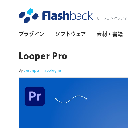
Flashback Japan Inc
モーショングラフィ
プ
プラグイン
ソフトウェア
素材・書籍
ラ
イ
Looper Pro
マ
リ・
By
aescripts + aeplugins
ナ
ビ
ゲ
ー
シ