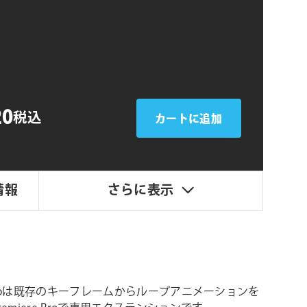
シ
ョ
ン
20
税込
カートに追加
情報
さらに表示
r Proは既存のキーフレームからループアニメーションを