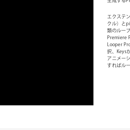
生成するPr
エクステン
クル）とpi
類のルー
Premie
Looper
択、Key
アニメーシ
すればル