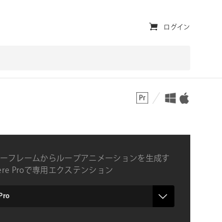
ユ
ログイン
ー
テ
ィ
対応プラットフォーム
対応OS
リ
テ
ィ・
ナ
ーフレームからループアニメーションを生成す
ビ
iere Proで専用エクステンション
ゲ
ー