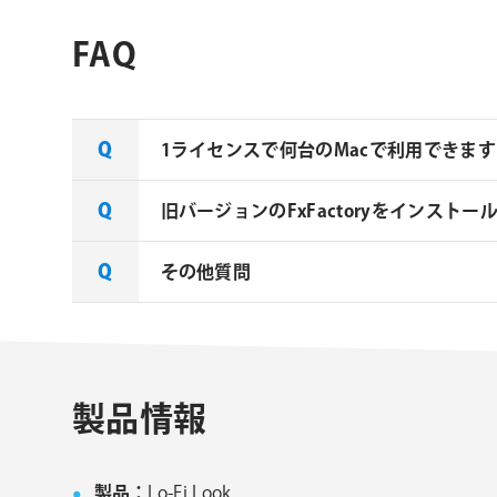
FAQ
1ライセンスで何台のMacで利用できます
旧バージョンのFxFactoryをインストー
Noise Industries社製品、FxF
その他質問
FxFactory 旧バージョンインスト
旧バージョンのインストーラーは、サポ
FxFactory 旧バージョンインストーラ
Noise Industries社製品、FxFac
製品情報
製品：
Lo-Fi Look