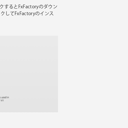
するとFxFactoryのダウン
してFxFactoryのインス