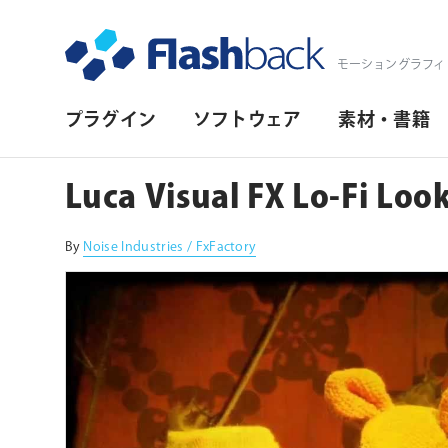
Flashback Japan Inc
モーショングラフィ
プ
プラグイン
ソフトウェア
素材・書籍
ラ
イ
Luca Visual FX Lo-Fi Loo
マ
リ・
By
Noise Industries / FxFactory
ナ
ビ
ゲ
ー
シ