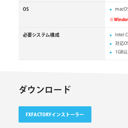
OS
macOS 
※Win
必要システム構成
Inte
対応O
1GB
ダウンロード
FXFACTORYインストーラー