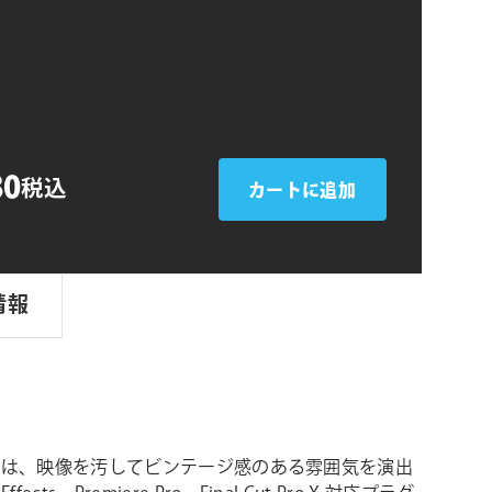
シ
ョ
ン
80
税込
カートに追加
情報
 Look は、映像を汚してビンテージ感のある雰囲気を演出