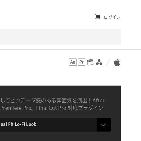
ユ
ログイン
ー
テ
ィ
対応プラットフォーム
対応OS
リ
テ
ィ・
ナ
してビンテージ感のある雰囲気を演出！After
ビ
s、Premiere Pro、Final Cut Pro 対応プラグイン
ゲ
ー