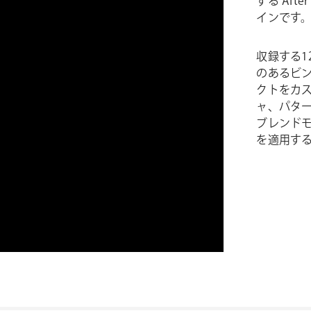
する After
インです
収録する
のあるビ
クトをカ
ャ、パタ
ブレンドモ
を適用す