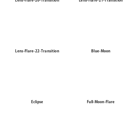
Lens-Flare-20-Transition
Lens-Flare-21-Transition
Lens-Flare-22-Transition
Blue-Moon
Eclipse
Full-Moon-Flare