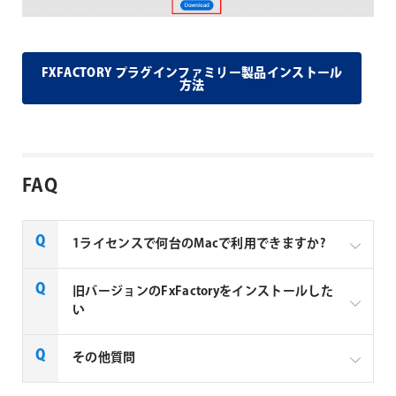
FXFACTORY プラグインファミリー製品インストール
方法
FAQ
1ライセンスで何台のMacで利用できますか?
Noise Industries社製品、FxFactory プラグインファミ
旧バージョンのFxFactoryをインストールした
リー製品は、1ライセンスにつき1台のMacでのみ使用
い
できる製品です。
FxFactory 旧バージョンインストーラーページよりご
その他質問
利用のOSに対応するインストーラーをダウンロード
してください。なお、旧バージョンのインストーラー