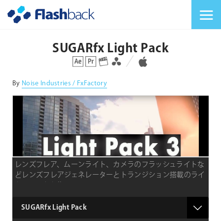
Flashback Japan Inc
メニューを切り替
SUGARfx Light Pack
対応プラットフォーム
対応OS
By
Noise Industries / FxFactory
レンズフレア、ムーンライト、カメラのフラッシュライトな
どレンズフレアジェネレーターとトランジション搭載のライ
トエフェクト集
product