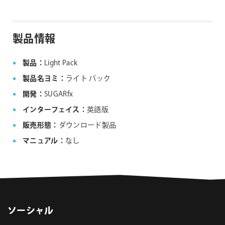
は、サポート対象外となりますことご了承ください。
Noise Industries社製品、FxFactory プラグイン
ファミリー製品 FAQ
FxFactory 旧バージョンインストーラー
製品情報
製品：
Light Pack
製品名ヨミ：
ライト パック
開発：
SUGARfx
インターフェイス：
英語版
販売形態：
ダウンロード製品
マニュアル：
なし
ソーシャル