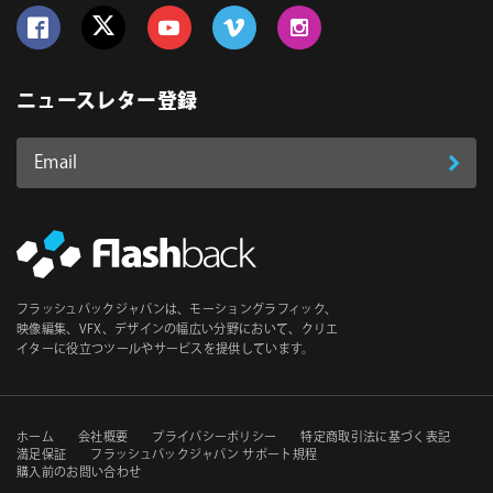
Follow us on Facebook
Follow us on Twitter
Follow us on YouTube
Follow us on Vimeo
Follow us on Instagram
ニュースレター登録
Email
登
ア
ド
録
レ
ス
*
必
フラッシュバックジャパンは、モーショングラフィック、
須
映像編集、VFX、デザインの幅広い分野において、クリエ
イターに役立つツールやサービスを提供しています。
セ
ホーム
会社概要
プライバシーポリシー
特定商取引法に基づく表記
満足保証
フラッシュバックジャパン サポート規程
購入前のお問い合わせ
カ