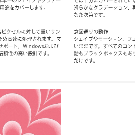
は単一のシェイプやグラデー
では十分にカバーされてい
い用途をカバーします。
滑らかなグラデーション、
なた次第です。
。各ピクセルに対して重いサン
意図通りの動作
ため高速に処理されます。マ
シェイプやモーション、フ
ポート。Windowsおよび
いままです。すべてのコン
ます。信頼性の高い設計です。
動もブラックボックスもあ
だけです。