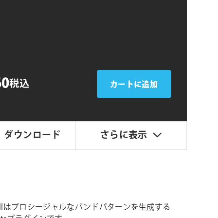
シ
ョ
ン
60
税込
カートに追加
ダウンロード
さらに表示
ndFillはプロシージャルなバンドパターンを生成する