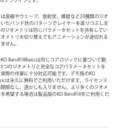
ffectsプラグインです。
ンは直線やウェーブ、放射状、螺旋など20種類のジオ
用いたバンド状のパターンでレイヤーを塗りつぶしま
てのジオメトリは同じパラメータセットを共有してい
ジオメトリを切り替えてもアニメーションが途切れる
りません。
O BandFillBasicは同じコアロジックに基づいて動
。5つのジオメトリと完全なコアパラメータセットを
り実際の作業に十分対応可能です。デモ版のKO
llBasicは永久に無料でご利用いただけます。ライセンス
効期限なし、透かしも入りません。より多くのジオメ
を希望する場合は製品版のKO BandFillをご利用くだ