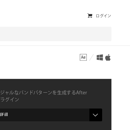
ユ
ログイン
ー
テ
ィ
対応プラットフォーム
対応OS
リ
テ
ィ・
ナ
ジャルなバンドパターンを生成するAfter
ビ
tsプラグイン
ゲ
ー