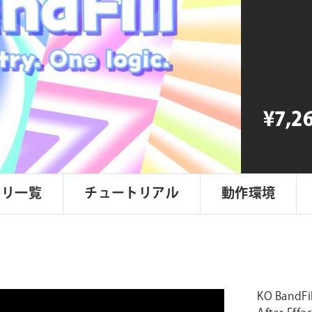
BandFill
個
¥7,2
トリ一覧
チュートリアル
動作環境
KO Ba