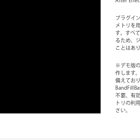
After E
プラグイ
メトリを
す。すべ
るため、
ことはあ
※デモ版のK
作します
備えてお
BandFi
不要、有
トリの利用
さい。