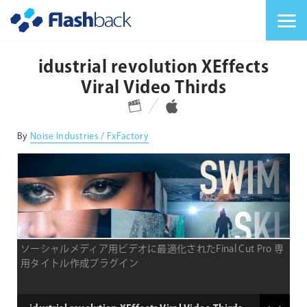
Flashback Japan Inc
メニューを切り替
idustrial revolution XEffects
Viral Video Thirds
対応プラットフォーム
対応OS
By
Noise Industries / FxFactory
ソーシャルメディア用ビデオに最適化されたFinal Cut Pro 専
用タイトル作成プラグイン
product