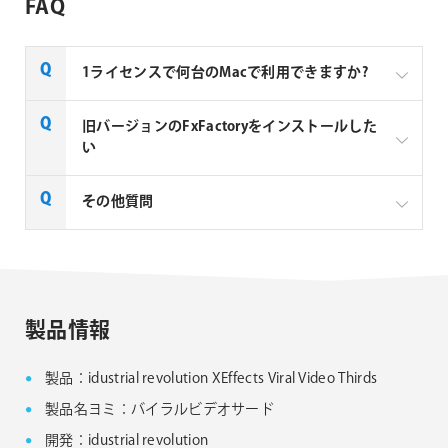
FAQ
1ライセンスで何台のMacで利用できますか?
Noise Industries社製品、FxFactory プラグインファミ
旧バージョンのFxFactoryをインストールした
リー製品は、1ライセンスにつき1台のMacでのみ使用
い
できる製品です。
FxFactory 旧バージョンインストーラーページよりご
その他質問
利用のOSに対応するインストーラーをダウンロード
してください。なお、旧バージョンのインストーラー
は、サポート対象外となりますことご了承ください。
Noise Industries社製品、FxFactory プラグイン
ファミリー製品 FAQ
FxFactory 旧バージョンインストーラー
製品情報
製品：idustrial revolution XEffects Viral Video Thirds
製品名ヨミ：バイラルビデオサード
開発：idustrial revolution