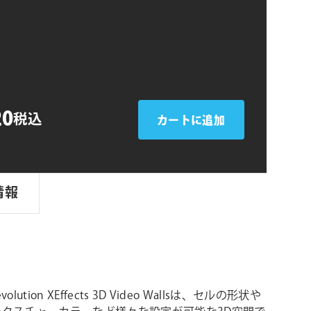
シ
n
ョ
ン
20
税込
カートに追加
情報
 revolution XEffects 3D Video Wallsは、セルの形状や