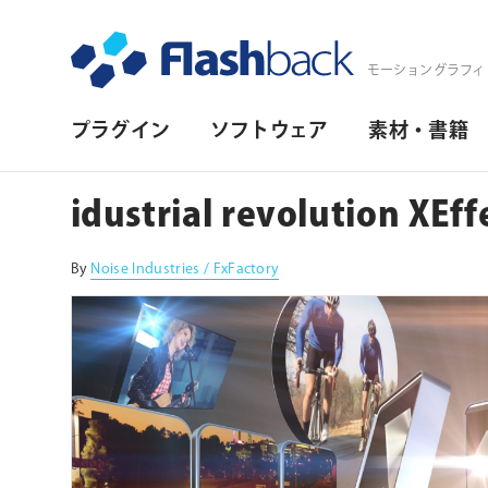
Flashback Japan Inc
モーショングラフィ
プ
プラグイン
ソフトウェア
素材・書籍
ラ
イ
idustrial revolution XEf
マ
リ・
By
Noise Industries / FxFactory
ナ
ビ
ゲ
ー
シ