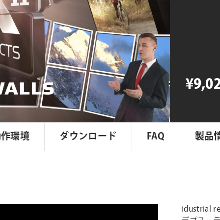
revolutio
XEffects
3D
Video
Walls
個
¥9,0
動作環境
ダウンロード
FAQ
製品
idustrial