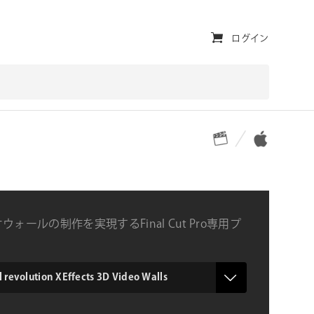
ユ
ログイン
ー
テ
ィ
対応プラットフォーム
対応OS
リ
テ
ィ・
ナ
ウォールの制作を実現するFinal Cut Pro専用プ
ビ
ゲ
ー