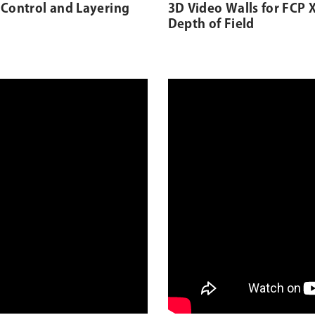
t Control and Layering
3D Video Walls for FCP X
Depth of Field