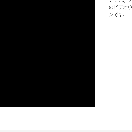
デプス、
のビデオウォ
ンです。