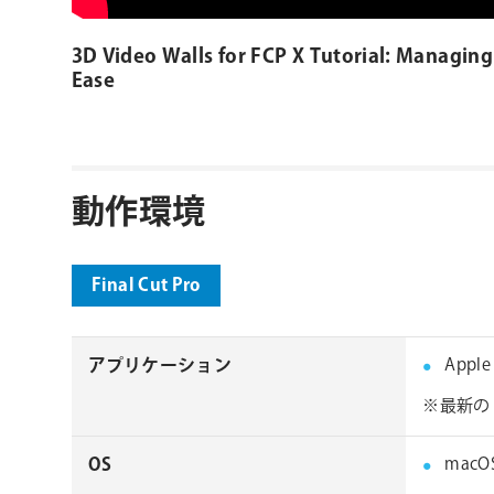
3D Video Walls for FCP X Tutorial: Managing
Ease
動作環境
Final Cut Pro
アプリケーション
Apple
※最新の 
OS
macOS 