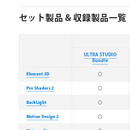
セット製品 & 収録製品一覧
ULTRA STUDIO
Bundle
Element 3D
〇
Pro Shaders 2
〇
BackLight
〇
Motion Design 2
〇