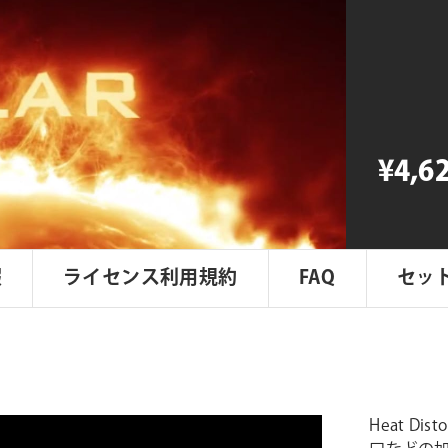
Distortio
plug-
in
個
¥4,6
報
ライセンス利用規約
FAQ
セッ
Heat Di