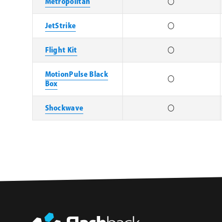
Metropolitan
〇
JetStrike
〇
Flight Kit
〇
MotionPulse Black
〇
Box
Shockwave
〇