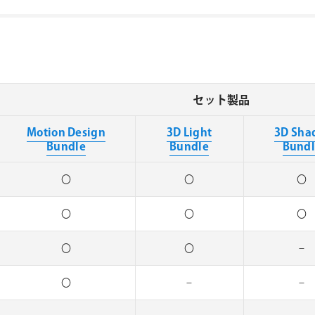
セット製品
Motion Design
3D Light
3D Sha
Bundle
Bundle
Bund
〇
〇
〇
〇
〇
〇
〇
〇
–
〇
–
–