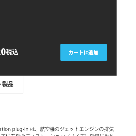
シ
n
ョ
ン
20
税込
カートに追加
ト製品
stortion plug-in は、航空機のジェットエンジンの排気