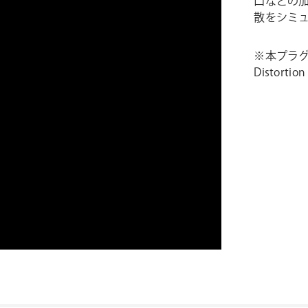
口などの
散をシミュ
※本プラ
Distorti