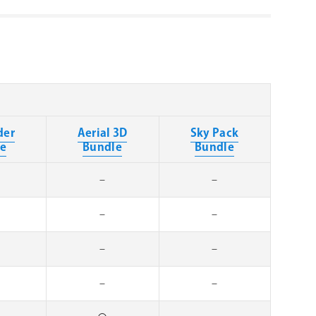
der
Aerial 3D
Sky Pack
le
Bundle
Bundle
–
–
–
–
–
–
–
–