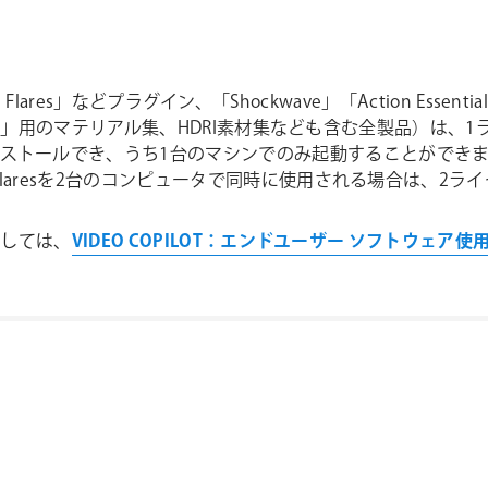
cal Flares」などプラグイン、「Shockwave」「Action Esse
ment 3D」用のマテリアル集、HDRI素材集なども含む全製品）
ールでき、うち1台のマシンでのみ起動することができます(ライセ
l Flaresを2台のコンピュータで同時に使用される場合は、2
きましては、
VIDEO COPILOT：エンドユーザー ソフトウェア