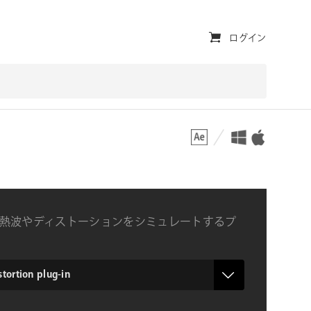
ユ
ログイン
ー
テ
ィ
対応プラットフォーム
対応OS
リ
テ
ィ・
ナ
熱波やディストーションをシミュレートするプ
ビ
ゲ
ー