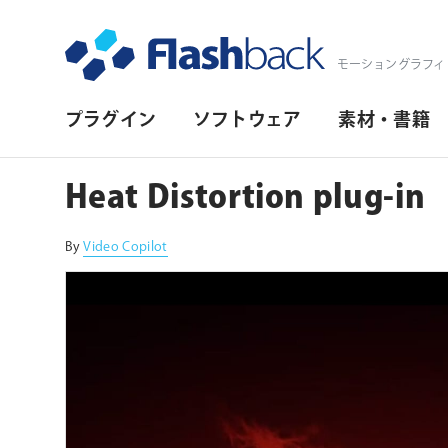
Flashback Japan Inc
モーショングラフィ
プ
プラグイン
ソフトウェア
素材・書籍
ラ
イ
Heat Distortion plug-in
マ
リ・
By
Video Copilot
ナ
ビ
ゲ
ー
シ