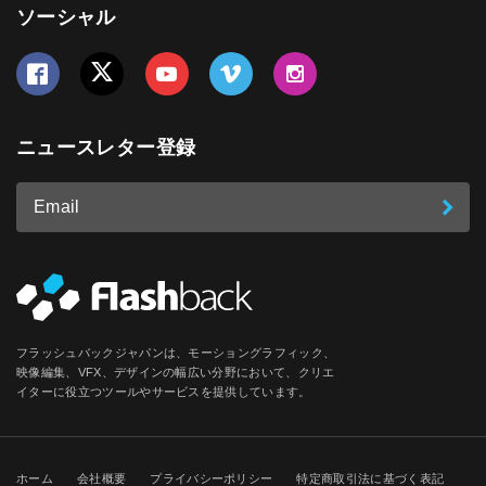
ソーシャル
Follow us on Facebook
Follow us on Twitter
Follow us on YouTube
Follow us on Vimeo
Follow us on Instagram
ニュースレター登録
Email
登
ア
ド
録
レ
ス
*
必
フラッシュバックジャパンは、モーショングラフィック、
須
映像編集、VFX、デザインの幅広い分野において、クリエ
イターに役立つツールやサービスを提供しています。
ホーム
会社概要
プライバシーポリシー
特定商取引法に基づく表記