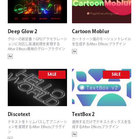
Deep Glow 2
Cartoon Moblur
グローの新定番！GPUアクセラレーシ
カートゥーン風のモーショントレイル
ョンに対応し高速処理を実現する
を生成するAfter Effectsプラグイン
After Effects専用のグロープラグイン
SALE
SALE
Discotext
TextBox 2
テキストをトリムパスしてアニメーシ
適用するだけでテキストボックスを生
ョンを実現するAfter Effectsプラグイ
成するAfter Effectsプラグイン
ン