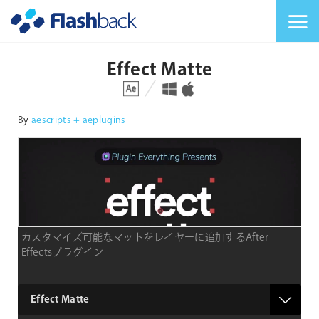
Flashback Japan Inc
メニューを切り替
Effect Matte
対応プラットフォーム
対応OS
By
aescripts + aeplugins
カスタマイズ可能なマットをレイヤーに追加するAfter
Effectsプラグイン
product