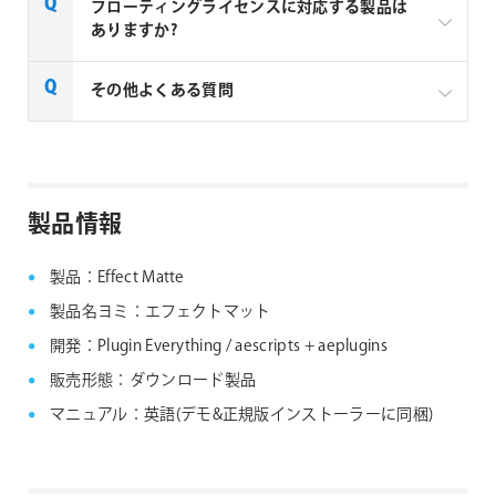
フローティングライセンスに対応する製品は
ありますか?
一部製品でフローティングライセンスの取扱いがあり
その他よくある質問
ます、フローティングライセンス対応製品につきまし
ては下記リンクよりご確認ください。なお、下記リン
クにない製品につきましては、ノードロックライセン
aescripts + aeplugins社製品 FAQ
スのみの提供となります。
製品情報
aescripts + aeplugins社 フローティングライセン
ス対応製品
製品：Effect Matte
製品名ヨミ：エフェクトマット
開発：Plugin Everything / aescripts + aeplugins
販売形態：ダウンロード製品
マニュアル：英語(デモ&正規版インストーラーに同梱)