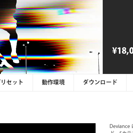
Deviance
個
¥18,
プリセット
動作環境
ダウンロード
Devia