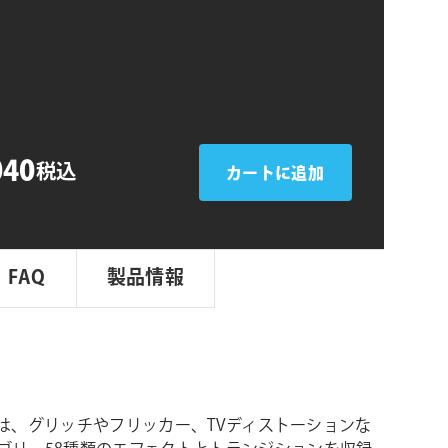
シ
ョ
ン
040
税込
カートに追加
FAQ
製品情報
nce は、グリッチやフリッカー、TVディストーションな