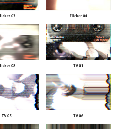
licker 03
Flicker 04
licker 08
TV 01
TV 05
TV 06