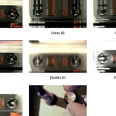
1
Lines 02
6
Flutter 01
F