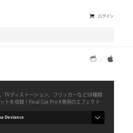
ユ
ログイン
ー
テ
ィ
対応プラットフォーム
対応OS
リ
テ
ィ・
ナ
、TVディストーション、フリッカーなど58種類
ビ
トを収録！Final Cut Pro X専用のエフェクト
ジション集
ゲ
ー