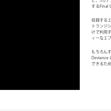
ど、5カテ
するFina
収録するエフ
トランジ
けで利用
ィーなエ
もちろん
Devia
できるた