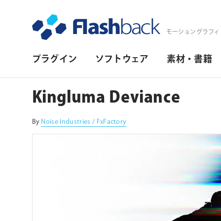
Flashback Japan Inc
モーショングラフィ
プ
プラグイン
ソフトウェア
素材・書籍
ラ
イ
Kingluma Deviance
マ
リ・
By
Noise Industries / FxFactory
ナ
ビ
ゲ
ー
シ