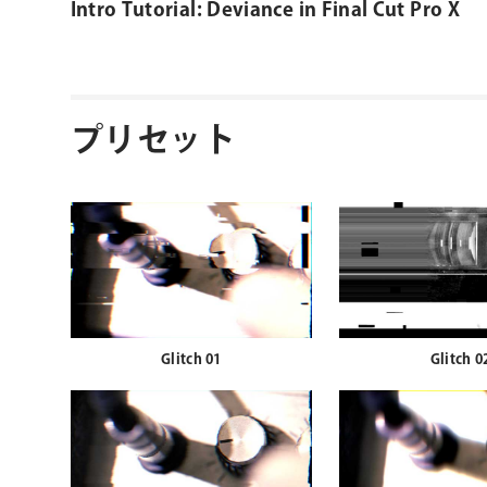
Intro Tutorial: Deviance in Final Cut Pro X
プリセット
Glitch 01
Glitch 0