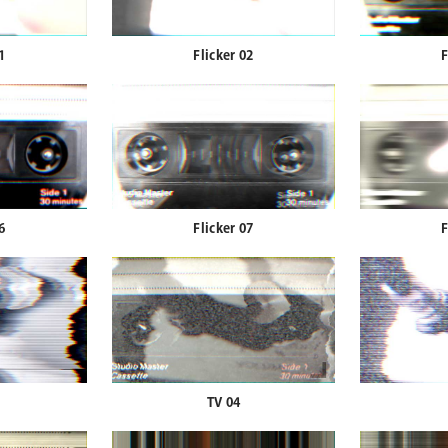
1
Flicker 02
F
6
Flicker 07
F
TV 04