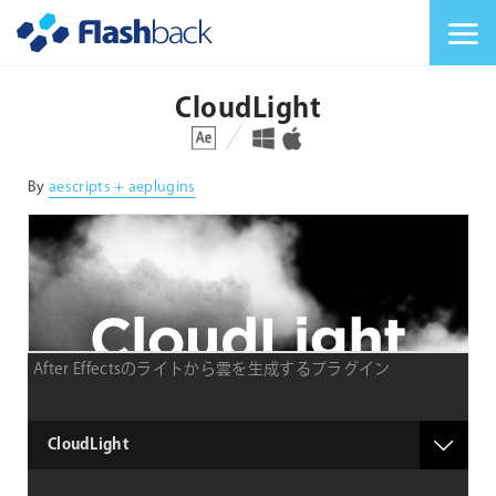
Flashback Japan Inc
メニューを切り替
CloudLight
対応プラットフォーム
対応OS
By
aescripts + aeplugins
After Effectsのライトから雲を生成するプラグイン
type