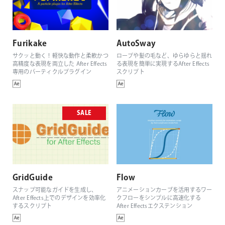
Furikake
AutoSway
サクッと動く！軽快な動作と柔軟かつ
ロープや髪の毛など、ゆらゆらと揺れ
高精度な表現を両立した After Effects
る表現を簡単に実現するAfter Effects
専用のパーティクルプラグイン
スクリプト
SALE
GridGuide
Flow
スナップ可能なガイドを生成し、
アニメーションカーブを活用するワー
After Effects上でのデザインを効率化
クフローをシンプルに高速化する
するスクリプト
After Effectsエクステンション