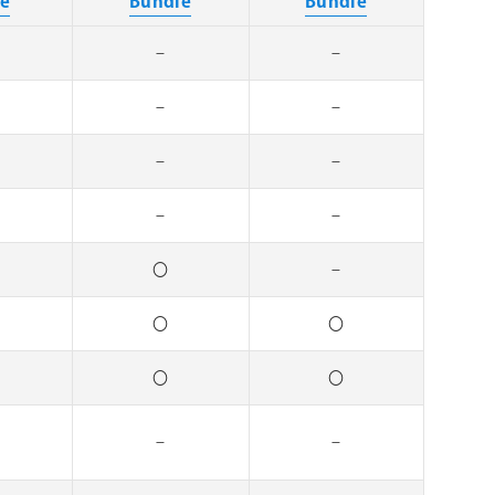
le
Bundle
Bundle
–
–
–
–
–
–
–
–
〇
–
〇
〇
〇
〇
–
–