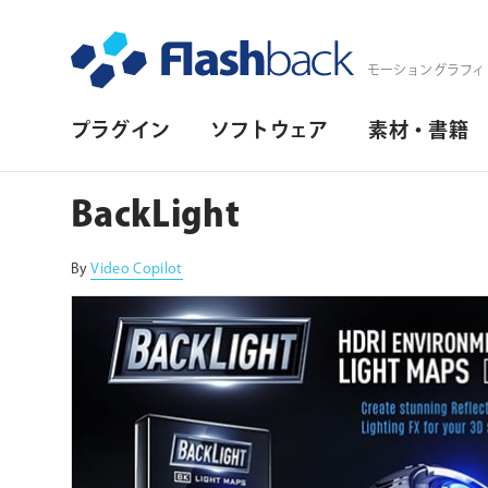
Flashback Japan Inc
モーショングラフィ
プ
プラグイン
ソフトウェア
素材・書籍
ラ
イ
BackLight
マ
リ・
By
Video Copilot
ナ
ビ
ゲ
ー
シ