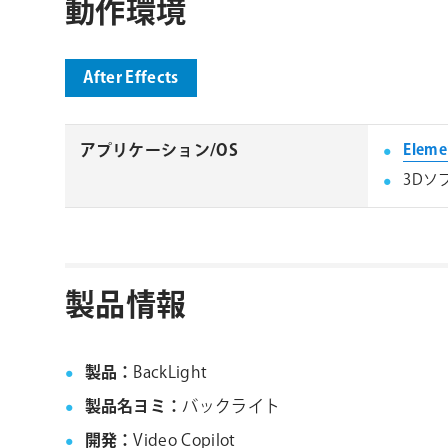
動作環境
After Effects
アプリケーション/OS
Eleme
3Dソ
製品情報
製品：
BackLight
製品名ヨミ：
バックライト
開発：
Video Copilot