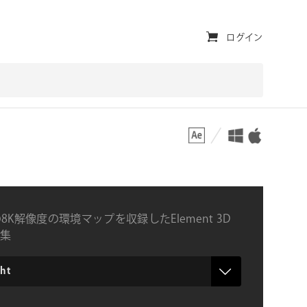
ユ
ログイン
ー
テ
ィ
対応プラットフォーム
対応OS
リ
テ
ィ・
ナ
8K解像度の環境マップを収録したElement 3D
ビ
集
ゲ
ー
t