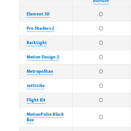
Bundle
Element 3D
〇
Pro Shaders 2
〇
BackLight
〇
Motion Design 2
〇
Metropolitan
〇
JetStrike
〇
Flight Kit
〇
MotionPulse Black
〇
Box