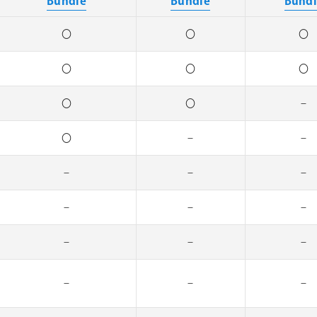
Bundle
Bundle
Bund
〇
〇
〇
〇
〇
〇
〇
〇
–
〇
–
–
–
–
–
–
–
–
–
–
–
–
–
–