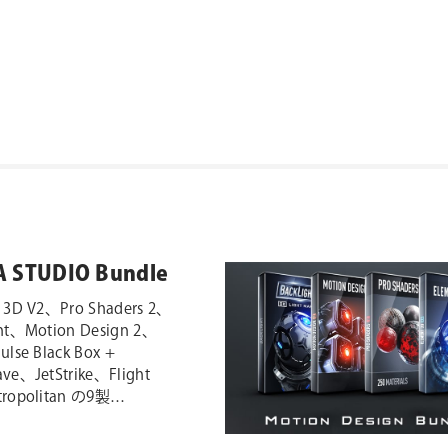
A STUDIO Bundle
 3D V2、Pro Shaders 2、
ht、Motion Design 2、
ulse Black Box +
ve、JetStrike、Flight
ropolitan の9製
…