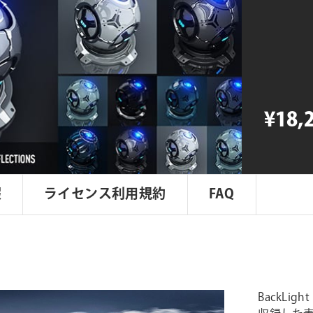
個
¥18,
報
ライセンス利用規約
FAQ
BackLi