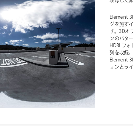
収録した
Eleme
グを施すイ
す。3Dオ
ンのパタ
HDRI 
列を収録
Elemen
ョンとラ