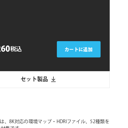
シ
ョ
ン
260
税込
カートに追加
セット製品
ght は、8K対応の環境マップ・HDRIファイル、52種類を