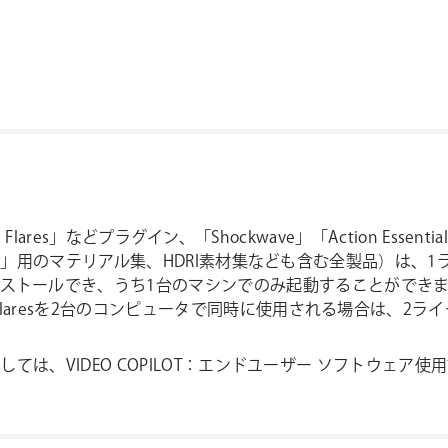
cal Flares」などプラグイン、「Shockwave」「Action Esse
ment 3D」用のマテリアル集、HDRI素材集なども含む全製品）
ールでき、うち1台のマシンでのみ起動することができます(ライセ
l Flaresを2台のコンピュータで同時に使用される場合は、2
つきましては、VIDEO COPILOT：エンドユーザー ソフトウ