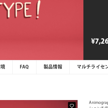
Burstype
個
¥7,2
環境
FAQ
製品情報
マルチライセ
Animog