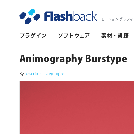
Flashback Japan Inc
モーショングラフィ
プ
プラグイン
ソフトウェア
素材・書籍
ラ
イ
Animography Burstype
マ
リ・
By
aescripts + aeplugins
ナ
ビ
ゲ
ー
シ