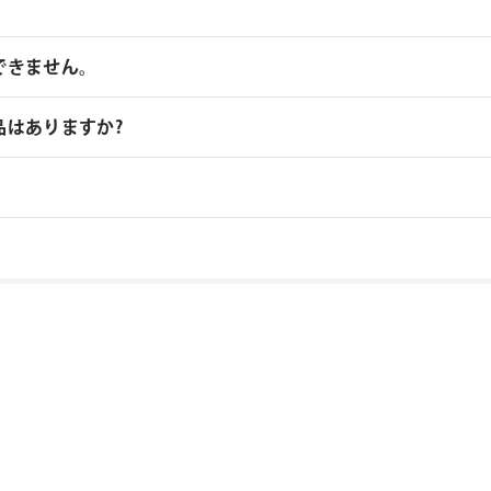
できません。
品はありますか?
品のを複数ライセンスご購入の場合はお見積りベースでの販売となります
さい。
取扱いがあります、フローティングライセンス対応製品につき
りフォーム
い製品につきましては、ノードロックライセンスのみの提供と
入ライセンス分を認証できる1つのシリアルNo.が納品されま
ローティングライセンス対応製品