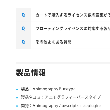
カートで購入するライセンス数の変更が
フローティングライセンスに対応する製
aescripts + aeplugins製
合は、下記リンクよりお問い合わせくだ
その他よくある質問
一部製品でフローティングライセンスの
aescripts社製品 マルチライセンス見積
ご確認ください。なお、下記リンクにな
なお、複数ライセンスをご購入の場合は購
aescripts + aeplugins社 フ
aescripts + aeplugins社製品 FAQ
製品情報
製品：Animography Burstype
製品名ヨミ：アニモグラフィーバースタイプ
開発：Animography / aescripts + aeplugins