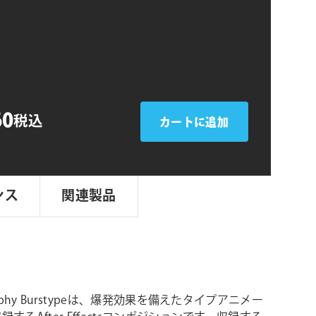
シ
ョ
ン
60
税込
カートに追加
ンス
関連製品
raphy Burstypeは、爆発効果を備えたタイプアニメー