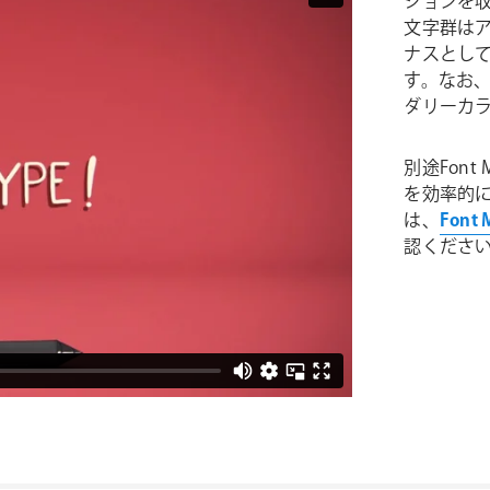
ションを収録
文字群は
ナスとし
す。なお、
ダリーカ
別途Font 
を効率的
は、
Font
認くださ