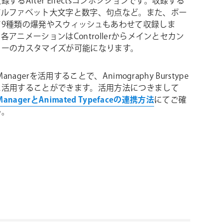
するAfter Effectsコンポジションです。収録する
アルファベット大文字と数字、句点など。また、ボー
て9種類の爆発やスウィッシュもあわせて収録しま
各アニメーションはControllerからメインとセカン
ラーのカスタマイズが可能になります。
Managerを活用することで、Animography Burstype
に活用することができます。活用方法につきまして
 ManagerとAnimated Typefaceの連携方法
にてご確
い。