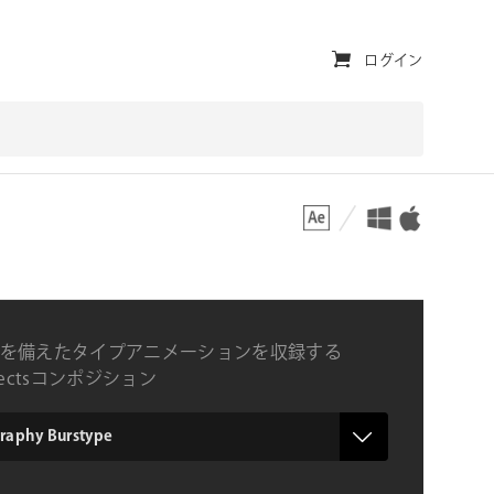
ユ
ログイン
ー
テ
ィ
対応プラットフォーム
対応OS
リ
テ
ィ・
ナ
を備えたタイプアニメーションを収録する
ビ
Effectsコンポジション
ゲ
ー
aphy