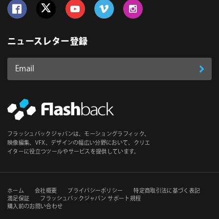
Follow us on Facebook
Follow us on Twitter
Follow us on YouTube
Follow us on Vimeo
Follow us on Instagram
ニュースレター登録
Email
登
ア
ド
録
レ
ス
*
必
フラッシュバックジャパンは、モーショングラフィック、
須
映像編集、VFX、デザインの幅広い分野において、クリエ
イターに役立つツールやサービスを提供しています。
セ
ホーム
会社概要
プライバシーポリシー
特定商取引法に基づく表記
満足保証
フラッシュバックジャパン サポート規程
購入前のお問い合わせ
カ