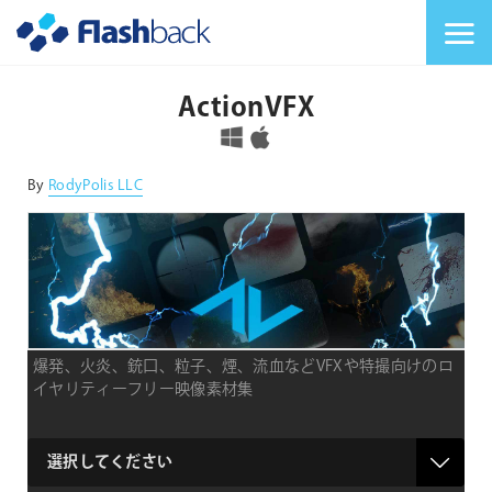
Flashback Japan Inc
メニューを切り替
ActionVFX
対応OS
By
RodyPolis LLC
爆発、火炎、銃口、粒子、煙、流血などVFXや特撮向けのロ
イヤリティーフリー映像素材集
type