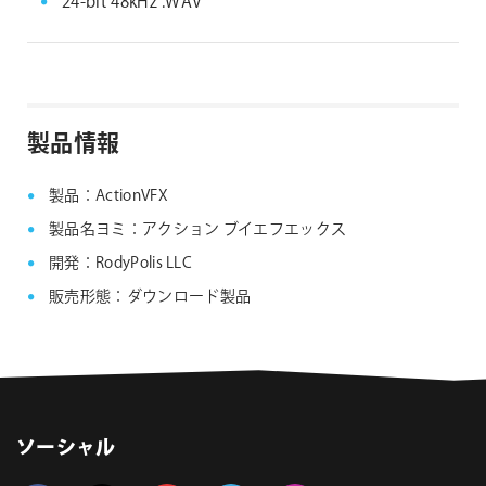
24-bit 48kHz .WAV
製品情報
製品：ActionVFX
製品名ヨミ：アクション ブイエフエックス
開発：RodyPolis LLC
販売形態：ダウンロード製品
ソーシャル