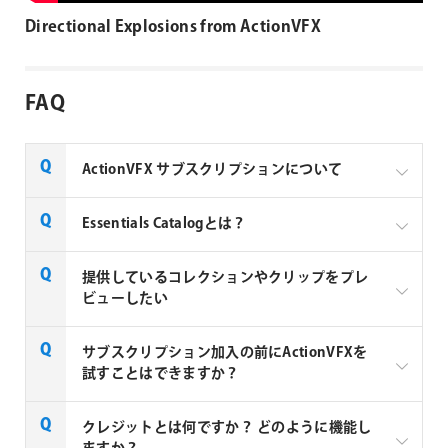
Directional Explosions from ActionVFX
FAQ
ActionVFX サブスクリプションについて
ActionVFXのサブスクリプションは、業界標準のVFX
Essentials Catalogとは？
アセットに柔軟かつ継続的にアクセスできるよう設計
されています。
Essentials Catalogは、4K以上の高品質な2Dおよび3D
提供しているコレクションやクリップをプレ
エレメントを3,000点以上収録した、厳選されたライ
ビューしたい
すべての有料プランにはEssentials Catalogへのア
ブラリです。すべてのサブスクリプションプランでク
クセスが無制限、3,000点以上の厳選アセットが毎
レジットなしに即時アクセス可能です。カタログから
ActionVFXが提供しているコレクションやクリップは
サブスクリプション加入の前にActionVFXを
月追加されます。
は、1日最大30点のアセットをダウンロードできま
以下のリンクよりご確認いただけます。コレクション
試すことはできますか？
す。
クレジットプランでは、毎月または年ごとに付与
に収録している各クリップをプレビューできます。
されるクレジットを使って、Essentials以外のプレ
ActionVFX コレクション (開発元サイト)
はい、Free Foreverプランをご用意しています。この
ミアムアセットを購入可能です。
クレジットとは何ですか？ どのように機能し
高品質で即使用可能なアセットを使って、プロジ
プランでは、無料のVFXアセットおよび練習用フッテ