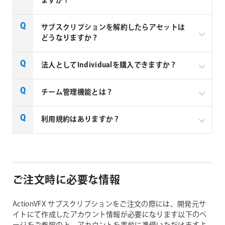
ますか？
ェクトをすぐに開始できます。
未使用のクレジットは最長12ヶ月間繰り越し可能
ージライブラリに限定的にアクセスできます。1日に
（プランを継続している限り）
クレジット残高を気にせず、さまざまなエフェク
ダウンロードできる回数は10回です。
クレジットは、ActionVFXのアセットを購入するため
トを自由に試すことができます。
サブスクリプションを解約したらアセットは
以下の手順でActionVFXにてアカウント登録すること
の通貨です。低コストでクレジットを入手できるクレ
どうなりますか？
専門的なアセットのためにクレジットを温存しつ
でFree Foreverプランをご利用いただけます。
ジットプランに加入するか、必要なときにクレジット
つ、強力なツールキットを手元に備えておくこと
パックを購入することで入手できます。
ができます。
サブスクリプション期間中にクレジットで購入したア
法人としてIndividualを購入できますか？
https://www.actionvfx.com/pricing
にアクセス
セットやEssentials Catalogからダウンロードしたアセ
未使用のクレジットは最大12か月間繰り越し可能
ットは、解約後も引き続き永久に使用可能です(ライ
Free ForeverのGET STARTEDをクリック
毎月1日に新しい製品がカタログに追加されます。多
Individualsはシングルユーザーライセンス(1ライセン
チーム管理機能とは？
です。いつ・どのように使うかは自分で決められ
センスは永続的に有効)。
くの加入者は、Essentials Catalogだけでもサブスクリ
名前、Emailアドレス、使用するパスワードを入力
ス=1ユーザー)となり個人ユーザー向けとなります。
ます。12か月を過ぎた未使用クレジットは失効し
プションに見合う価値があると感じています。常にシ
さらに、クレジットで購入したアセットは、解約後も
してアカウントを登録
チームや法人での利用はできません。複数ユーザーで
ます。
ョットを完成させるための有用なアセットが揃った、
StartupとEnterpriseのチーム管理機能では、管理者ア
利用規約はありますか？
アカウント内の「My Downloads」セクションに残り
素材を使用する場合はStartup/Enterpriseをご購入く
アカウント登録後に
Free Assetsライブラリ
から素
進化し続けるVFXツールキットとして活用できます。
カウントからチームメンバーのアカウントを管理する
クレジットが足りなくなった場合は、追加のクレ
ます。
ださい。
材をダウンロード
ことができます。これによりチームメンバーがそれぞ
ジットパックを購入可能です。
開発元が公開している利用規約(英語)は以下のリンク
ただし、サブスクリプションが無効になると未使用の
れのアカウントでログインして製品をダウンロードす
Essentials Catalogのアセットをダウンロードして
よりご確認いただけます。
クレジットは失効するため、解約前にすべて使い切る
ることができます。
有料サブスクリプションにアップグレードすること
もクレジットは消費されません。
ことをおすすめします。また、Essentials Catalogへの
ActionVFX End-User License Agreement
で、Essentials Catalogおよび全ライブラリのアセット
ご注文時に必要な情報
アクセスも失われ、以前にEssentials Catalogからダウ
クレジットで購入したアセットは永続ライセンス
へのアクセスが可能になります。
ンロードしたアセットも「My Downloads」セクショ
付きで、たとえサブスクリプションを解約して
ンからはアクセスできなくなりますのでご注意くださ
も、アカウントからいつでもアクセス・使用可能
ActionVFX サブスクリプションをご注文の際には、開発元サ
い。サブスクリプション終了前にアセットをダウンロ
です。
イトにて作成したアカウント情報が必要になります以下のペ
ードして、ダウンロードした素材は安全に別途保存す