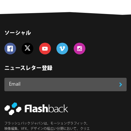
ソーシャル
Follow us on Facebook
Follow us on Twitter
Follow us on YouTube
Follow us on Vimeo
Follow us on Instagram
ニュースレター登録
Email
登
ア
ド
録
レ
ス
*
必
フラッシュバックジャパンは、モーショングラフィック、
須
映像編集、VFX、デザインの幅広い分野において、クリエ