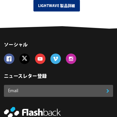
LIGHTWAVE 製品詳細
ソーシャル
Follow us on Facebook
Follow us on Twitter
Follow us on YouTube
Follow us on Vimeo
Follow us on Instagram
ニュースレター登録
Email
登
ア
ド
録
レ
ス