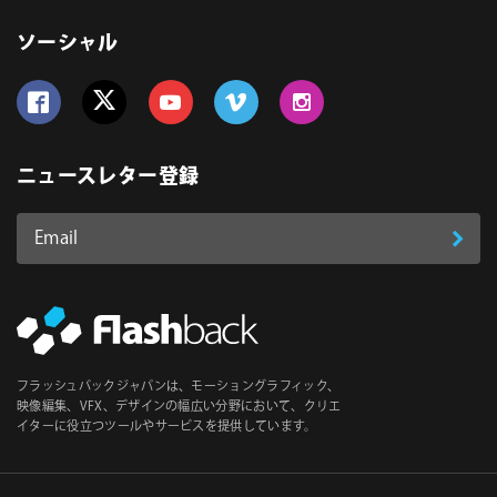
ソーシャル
Follow us on Facebook
Follow us on Twitter
Follow us on YouTube
Follow us on Vimeo
Follow us on Instagram
ニュースレター登録
Email
登
ア
ド
録
レ
ス
*
必
フラッシュバックジャパンは、モーショングラフィック、
須
映像編集、VFX、デザインの幅広い分野において、クリエ
イターに役立つツールやサービスを提供しています。