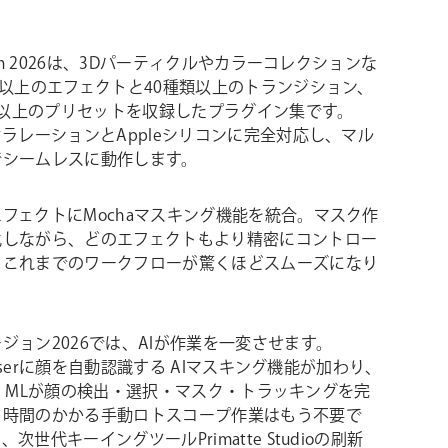
uum 2026は、3Dパーティクルやカラーコレクションな
類以上のエフェクトと40種類以上のトランジション、
種類以上のプリセットを収録したプラグイン集です。
セラレーションとAppleシリコンに完全対応し、マル
でシームレスに動作します。
フェクトにMochaマスキング機能を統合。マスク作
化しながら、どのエフェクトもより精密にコントロー
。これまでのワークフローが驚くほどスムーズになり
ジョン2026では、AIが作業を一変させます。
hooserに顔を自動認識する AIマスキング機能が加わり、
Face MLが顔の検出・選択・マスク・トラッキングを完
。時間のかかる手動ロトスコープ作業はもう不要で
次世代キーイングツールPrimatte Studioの刷新