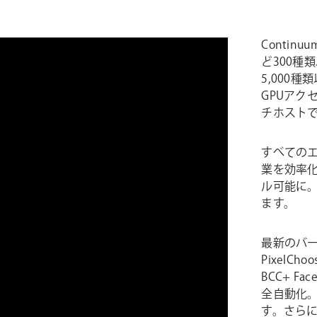
Contin
ど300種
5,000
GPUアク
チホスト
すべてのエ
業を効率
ル可能に
ます。
最新のバー
PixelC
BCC+ 
全自動化
す。さらに、