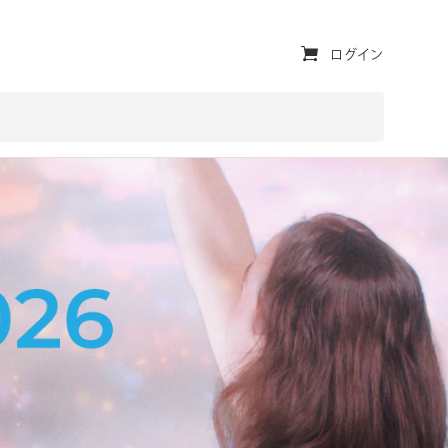
ユ
ログイン
ー
テ
ィ
リ
テ
ィ・
ナ
ビ
ゲ
ー