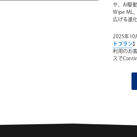
や、AI駆動
Wipe 
広げる進
2025年1
トプラン
利用のお
スでCont