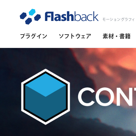
Flashback Japan Inc
モーショングラフィ
プ
プラグイン
ソフトウェア
素材・書籍
ラ
イ
マ
リ・
ナ
ビ
ゲ
ー
シ