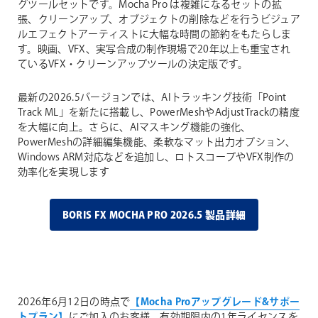
グツールセットです。Mocha Pro は複雑になるセットの拡
張、クリーンアップ、オブジェクトの削除などを行うビジュア
ルエフェクトアーティストに大幅な時間の節約をもたらしま
す。映画、VFX、実写合成の制作現場で20年以上も重宝され
ているVFX・クリーンアップツールの決定版です。
最新の2026.5バージョンでは、AIトラッキング技術「Point
Track ML」を新たに搭載し、PowerMeshやAdjustTrackの精度
を大幅に向上。さらに、AIマスキング機能の強化、
PowerMeshの詳細編集機能、柔軟なマット出力オプション、
Windows ARM対応などを追加し、ロトスコープやVFX制作の
効率化を実現します
BORIS FX MOCHA PRO 2026.5 製品詳細
2026年6月12日の時点で
【Mocha Proアップグレード&サポー
トプラン】
にご加入のお客様、有効期限内の1年ライセンスを