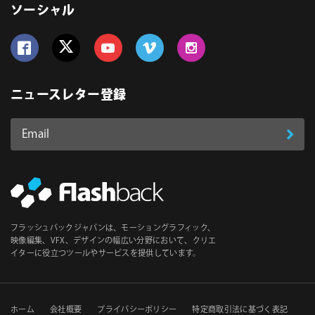
ソーシャル
Follow us on Facebook
Follow us on Twitter
Follow us on YouTube
Follow us on Vimeo
Follow us on Instagram
ニュースレター登録
Email
登
ア
ド
録
レ
ス
*
必
フラッシュバックジャパンは、モーショングラフィック、
須
映像編集、VFX、デザインの幅広い分野において、クリエ
イターに役立つツールやサービスを提供しています。
ホーム
会社概要
プライバシーポリシー
特定商取引法に基づく表記