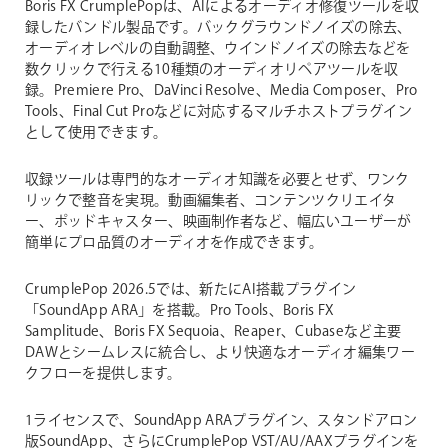
Boris FX CrumplePopは、AIによるオーディオ修復ツールを収
録したバンドル製品です。バックグラウンドノイズの除去、
オーディオレベルの自動調整、ウインドノイズの除去などを
数クリックで行える10種類のオーディオリペアツールを収
録。Premiere Pro、DaVinci Resolve、Media Composer、Pro
Tools、Final Cut Proなどに対応するマルチホストプラグイン
として使用できます。
収録ツールは専門的なオーディオ知識を必要とせず、ワンク
リックで整音を実現。動画編集者、コンテンツクリエイタ
ー、ポッドキャスター、映画制作者など、幅広いユーザーが
簡単にプロ品質のオーディオを作成できます。
CrumplePop 2026.5では、新たにAI搭載プラグイン
「SoundApp ARA」を搭載。Pro Tools、Boris FX
Samplitude、Boris FX Sequoia、Reaper、Cubaseなど主要
DAWとシームレスに統合し、より快適なオーディオ編集ワー
クフローを提供します。
1ライセンスで、SoundApp ARAプラグイン、スタンドアロン
版SoundApp、さらにCrumplePop VST/AU/AAXプラグインを