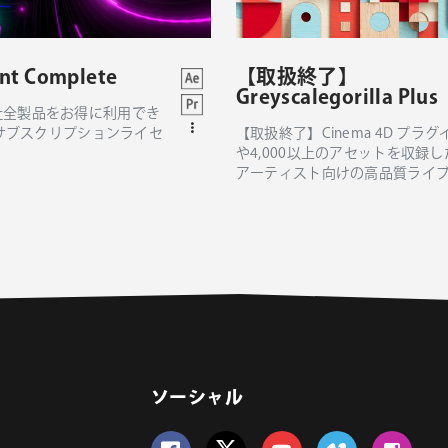
ant Complete
【取扱終了】
Greyscalegorilla Plus
ant社全製品をお得に利用でき
サブスクリプションライセ
【取扱終了】Cinema 4D プラグ
や4,000以上のアセットを収録し
アーティスト向けの高品質ライ
ソーシャル