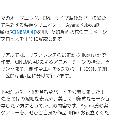
ラマのオープニング、CM、ライブ映像など、多彩な
で活躍する映像クリエイター、Ayana Kubota氏
所属) が
CINEMA 4D
を用いた幻想的な花のアニメーシ
作プロセスを丁寧に解説します。
リアルでは、リファレンスの選定からIllustratorで
作業、CINEMA 4Dによるアニメーションの構築、そ
ダリングまで、制作全工程を6つのパートに分けて網
介。公開は全2回に分けて行います。
ート4からパート6を含む全パートを公開しました！
A 4Dならではの繊細な表現や、美しく印象的なモーショ
学びたい方にとって必見の内容です。Ayana氏の実
ークフローを、ぜひご自身の作品制作にお役立てくだ