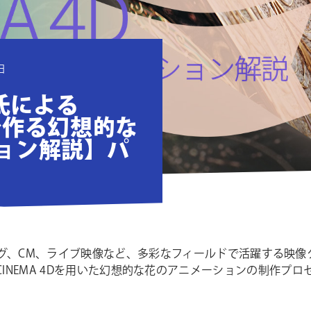
日
ta氏による
Dで作る幻想的な
ョン解説】パ
、CM、ライブ映像など、多彩なフィールドで活躍する映像クリ
v 所属) がCINEMA 4Dを用いた幻想的な花のアニメーションの制