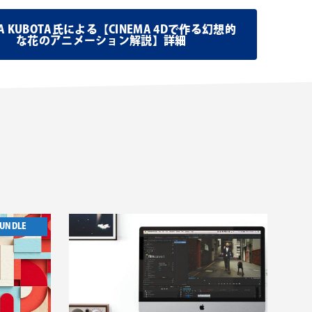
NA KUBOTA氏による【CINEMA 4Dで作る幻想的
な花のアニメーション解説】詳細
UNDLE