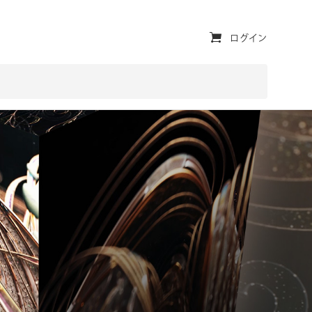
ユ
ログイン
ー
テ
ィ
リ
テ
ィ・
ナ
ビ
ゲ
ー