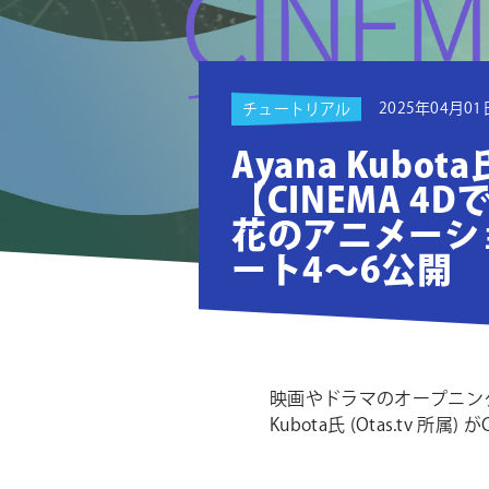
ョ
ン
2025年04月01
チュートリアル
Ayana Kubo
【CINEMA 4
花のアニメーシ
ート4〜6公開
映画やドラマのオープニング
Kubota氏 (Otas.t