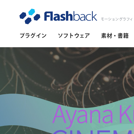
Flashback Japan Inc
モーショングラフィ
プ
プラグイン
ソフトウェア
素材・書籍
ラ
イ
マ
リ・
ナ
ビ
ゲ
ー
シ