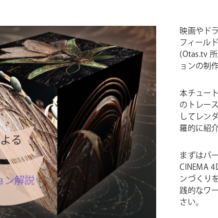
映画やド
フィールド
(Otas.tv 
ョンの制
本チュート
のトレース
してレン
羅的に紹
まずはパ
CINEM
ンづくりを
践的なワ
さい。