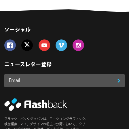
ソーシャル
Follow us on Facebook
Follow us on Twitter
Follow us on YouTube
Follow us on Vimeo
Follow us on Instagram
ニュースレター登録
Email
登
ア
ド
録
レ
ス
*
必
フラッシュバックジャパンは、モーショングラフィック、
須
映像編集、VFX、デザインの幅広い分野において、クリエ