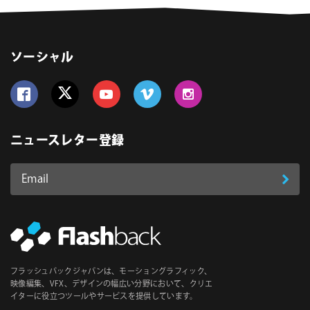
ソーシャル
Follow us on Facebook
Follow us on Twitter
Follow us on YouTube
Follow us on Vimeo
Follow us on Instagram
ニュースレター登録
Email
登
ア
ド
録
レ
ス
*
必
フラッシュバックジャパンは、モーショングラフィック、
須
映像編集、VFX、デザインの幅広い分野において、クリエ
イターに役立つツールやサービスを提供しています。