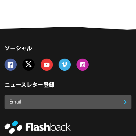
ソーシャル
Follow us on Facebook
Follow us on Twitter
Follow us on YouTube
Follow us on Vimeo
Follow us on Instagram
ニュースレター登録
Email
登
ア
ド
録
レ
ス
*