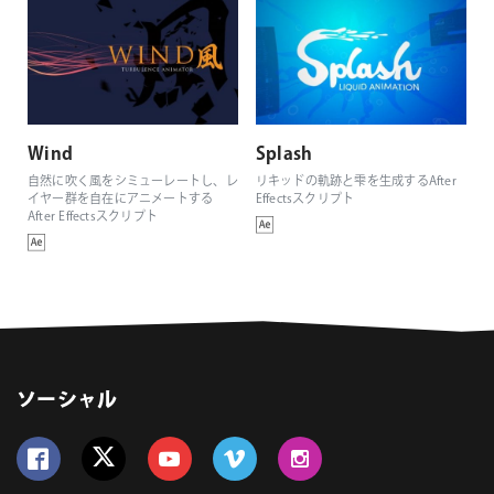
Wind
Splash
自然に吹く風をシミューレートし、レ
リキッドの軌跡と雫を生成するAfter
イヤー群を自在にアニメートする
Effectsスクリプト
After Effectsスクリプト
ソーシャル
Follow us on Facebook
Follow us on Twitter
Follow us on YouTube
Follow us on Vimeo
Follow us on Instagram