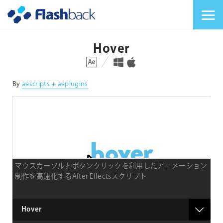
Flashback Japan Inc
メニューを切り替
Hover
対応プラットフォーム
対応OS
By
aescripts + aeplugins
マウスカーソルとボタンクリックを利用したアニメーション
制作を高速化するAfter Effectsスクリプト
type