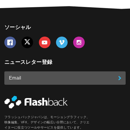
ソーシャル
Follow us on Facebook
Follow us on Twitter
Follow us on YouTube
Follow us on Vimeo
Follow us on Instagram
ニュースレター登録
Email
登
ア
ド
録
レ
ス
*
必
フラッシュバックジャパンは、モーショングラフィック、
須
映像編集、VFX、デザインの幅広い分野において、クリエ
イターに役立つツールやサービスを提供しています。