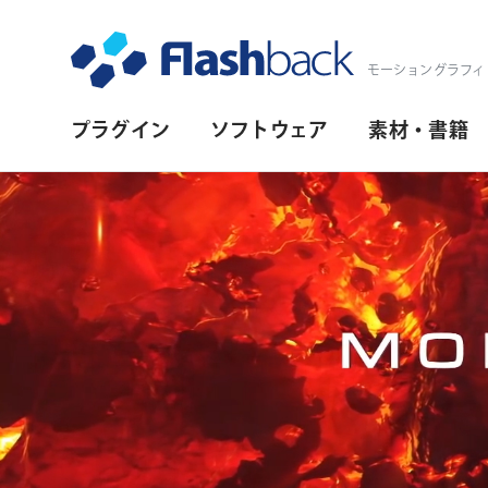
Flashback Japan Inc
モーショングラフィ
プ
プラグイン
ソフトウェア
素材・書籍
ラ
イ
マ
リ・
ナ
ビ
ゲ
ー
シ