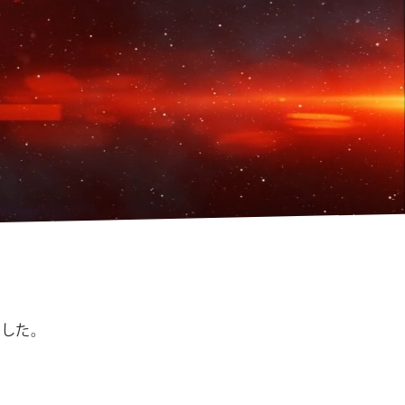
シ
ョ
ン
ました。