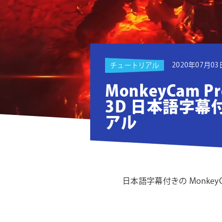
ョ
ン
2020年07月03
チュートリアル
MonkeyCam Pr
3D 日本語字幕
アル
日本語字幕付きの MonkeyC