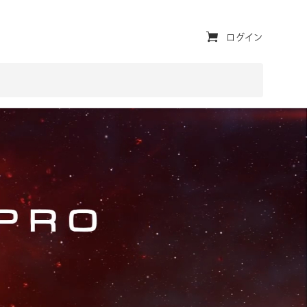
ユ
ログイン
ー
テ
ィ
リ
テ
ィ・
ナ
ビ
ゲ
ー