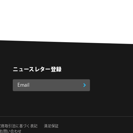
ニュースレター登録
Email
登
ア
o
on Instagram
ド
録
レ
ス
*
必
定商取引法に基づく表記
満足保証
須
お問い合わせ