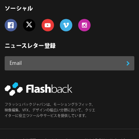
ソーシャル
Follow us on Facebook
Follow us on Twitter
Follow us on YouTube
Follow us on Vimeo
Follow us on Instagram
ニュースレター登録
Email
登
ア
ド
録
レ
ス
*
必
フラッシュバックジャパンは、モーショングラフィック、
須
映像編集、VFX、デザインの幅広い分野において、クリエ
イターに役立つツールやサービスを提供しています。