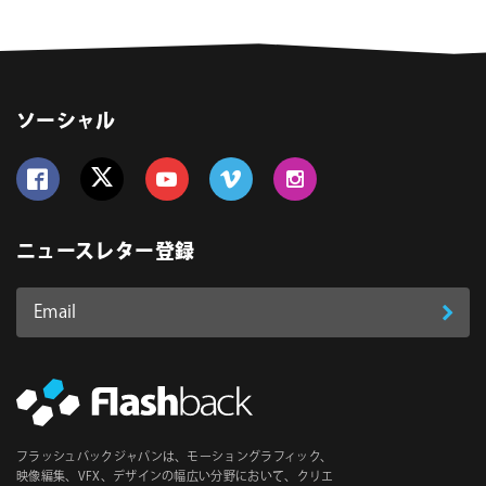
ソーシャル
Follow us on Facebook
Follow us on Twitter
Follow us on YouTube
Follow us on Vimeo
Follow us on Instagram
ニュースレター登録
Email
登
ア
ド
録
レ
ス
*
必
フラッシュバックジャパンは、モーショングラフィック、
須
映像編集、VFX、デザインの幅広い分野において、クリエ