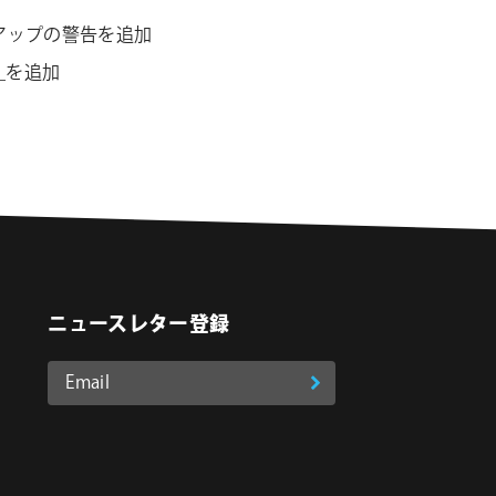
ップアップの警告を追加
t_を追加
ニュースレター登録
Email
登
ア
o
on Instagram
ド
録
レ
ス