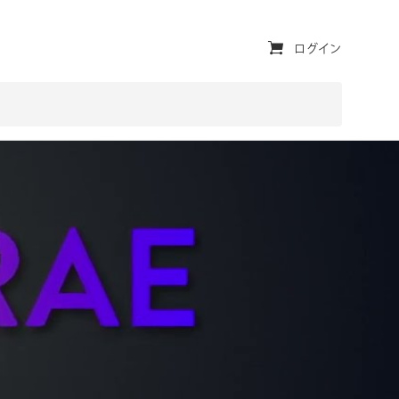
ユ
ログイン
ー
テ
ィ
リ
テ
ィ・
ナ
ビ
ゲ
ー