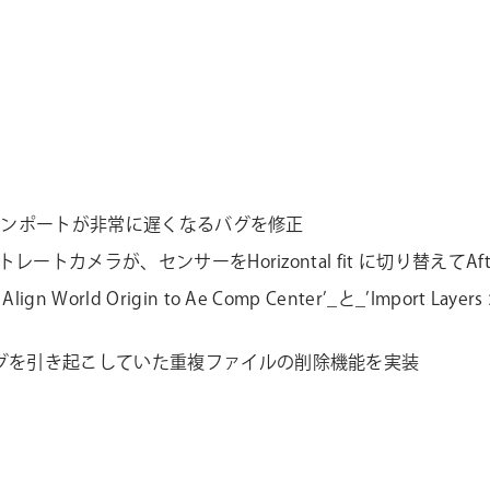
der へのインポートが非常に遅くなるバグを修正
たポートレートカメラが、センサーをHorizontal fit に切り替えてA
rld Origin to Ae Comp Center’_と_’Import Layers > A
ール時にバグを引き起こしていた重複ファイルの削除機能を実装