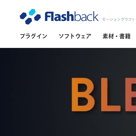
Flashback Japan Inc
モーショングラフィ
プ
プラグイン
ソフトウェア
素材・書籍
ラ
イ
マ
リ・
ナ
ビ
ゲ
ー
シ