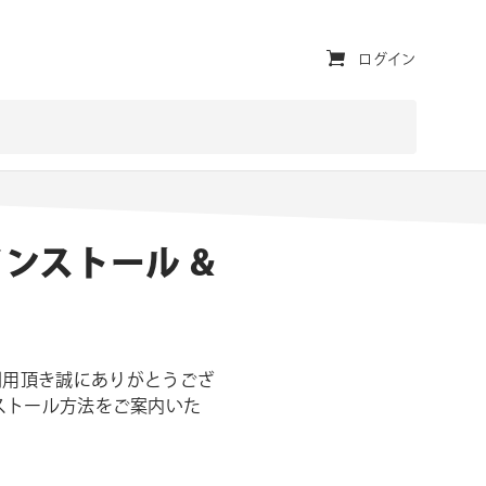
ユ
ログイン
ー
テ
ィ
リ
製品 インストール &
テ
ィ・
ナ
ビ
をご利用頂き誠にありがとうござ
のインストール方法をご案内いた
ゲ
ー