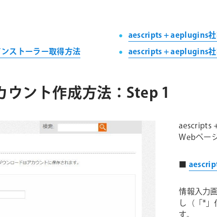
aescripts + aeplu
ス & インストーラー取得方法
aescripts + aeplu
s社 アカウント作成方法：Step 1
aescri
Webペー
■
aescr
情報入力
し（「*」
す。