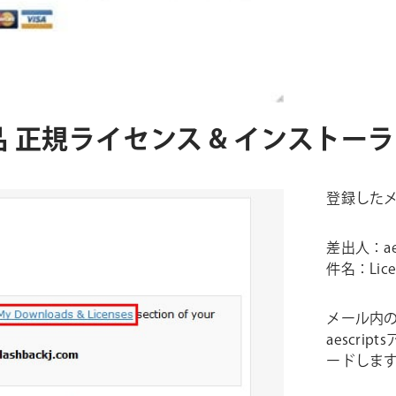
ins社製品 正規ライセンス & インスト
登録した
差出人：aesc
件名：Licen
メール内の M
aescr
ードしま