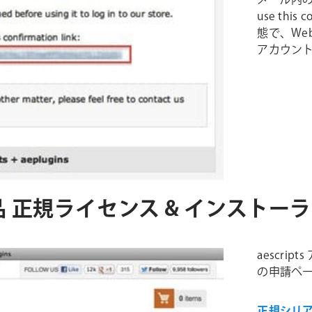
メール内のTo c
use thi
態で、Web
アカウン
ins社製品 正規ライセンス & インスト
aescri
の申請ペ
正規シリア