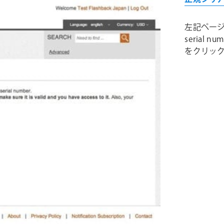
左記ページが表
serial
をクリッ