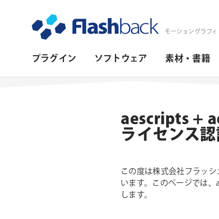
Flashback Japan Inc
モーショングラフィ
プ
プラグイン
ソフトウェア
素材・書籍
ラ
イ
マ
aescripts 
リ・
ライセンス認
ナ
ビ
この度は株式会社フラッシュバ
ゲ
います。このページでは、aesc
ー
します。
シ