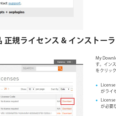
ins社製品 正規ライセンス & インスト
My Dow
す。インス
をクリッ
Lice
がライ
Lice
が必要