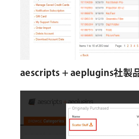
aescripts + aeplug