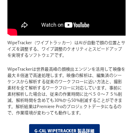
WipeTracker（ワイプトラッカー）はAIが自動で顔の位置とサ
イズを調整する、ワイプ調整のクオリティとスピードアップ
を実現するソフトウェアです。
WipeTrackerは世界最高峰の顔検出エンジンを活用して映像を
最大８倍速で高速処理します。映像の解析は、編集済のシー
ケンスから解析する従来のワークフローに近い方法と、撮影
素材を全て解析するワークフローに対応しています。事前に
素材解析した場合は、従来の作業時間に比べ５０〜７５％削
減、解析時間を含めても30%から50%削減することができま
す。解析結果はPremiere Proのプロジェクトデータになるの
で、作業環境が変わっても動作します。
G-CAL WIPETRACKER 製品詳細