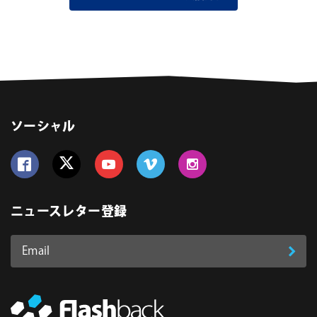
ソーシャル
Follow us on Facebook
Follow us on Twitter
Follow us on YouTube
Follow us on Vimeo
Follow us on Instagram
ニュースレター登録
Email
登
ア
ド
録
レ
ス