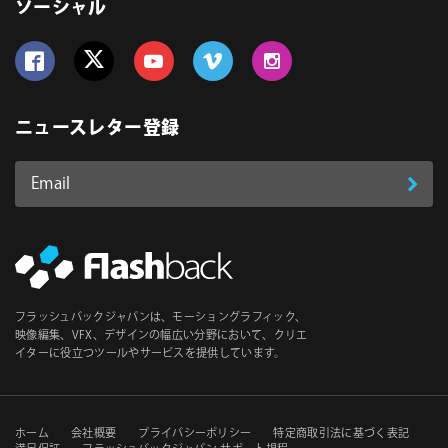
ソーシャル
Follow us on Facebook
Follow us on Twitter
Follow us on YouTube
Follow us on Vimeo
Follow us on Instagram
ニュースレター登録
Email
登
ア
ド
録
レ
ス
*
必
フラッシュバックジャパンは、モーショングラフィック、
須
映像編集、VFX、デザインの幅広い分野において、クリエ
イターに役立つツールやサービスを提供しています。
セ
ホーム
会社概要
プライバシーポリシー
特定商取引法に基づく表記