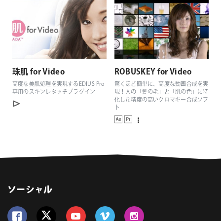
珠肌 for Video
ROBUSKEY for Video
高度な美肌処理を実現するEDIUS Pro
驚くほど簡単に、高度な動画合成を実
専用のスキンレタッチプラグイン
現！人の「髪の毛」と「肌の色」に特
化した精度の高いクロマキー合成ソフ
ト
ソーシャル