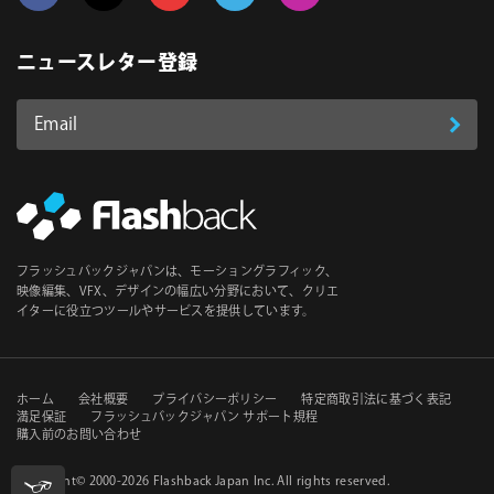
Follow us on Facebook
Follow us on Twitter
Follow us on YouTube
Follow us on Vimeo
Follow us on Instagram
ニュースレター登録
Email
登
ア
ド
録
レ
ス
*
必
フラッシュバックジャパンは、モーショングラフィック、
須
映像編集、VFX、デザインの幅広い分野において、クリエ
イターに役立つツールやサービスを提供しています。
セ
ホーム
会社概要
プライバシーポリシー
特定商取引法に基づく表記
満足保証
フラッシュバックジャパン サポート規程
購入前のお問い合わせ
カ
ン
Copyright© 2000-2026
Flashback Japan Inc
. All rights reserved.