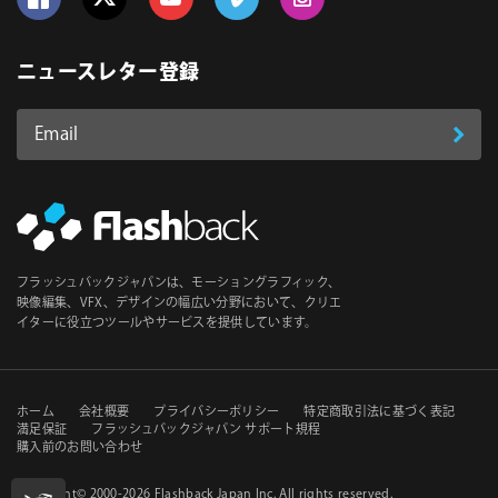
Follow us on Facebook
Follow us on Twitter
Follow us on YouTube
Follow us on Vimeo
Follow us on Instagram
ニュースレター登録
Email
登
ア
ド
録
レ
ス
*
必
フラッシュバックジャパンは、モーショングラフィック、
須
映像編集、VFX、デザインの幅広い分野において、クリエ
イターに役立つツールやサービスを提供しています。
セ
ホーム
会社概要
プライバシーポリシー
特定商取引法に基づく表記
満足保証
フラッシュバックジャパン サポート規程
購入前のお問い合わせ
カ
Copyright© 2000-2026
Flashback Japan Inc
. All rights reserved.