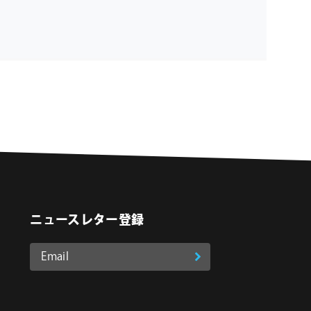
ニュースレター登録
Email
登
ア
o
on Instagram
ド
録
レ