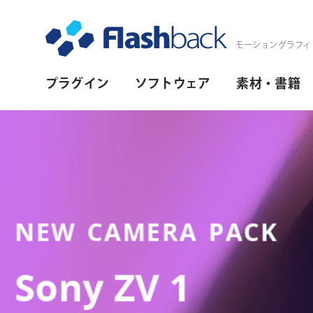
Flashback Japan Inc
モーショングラフィ
プ
プラグイン
ソフトウェア
素材・書籍
ラ
イ
マ
リ・
ナ
ビ
ゲ
ー
シ