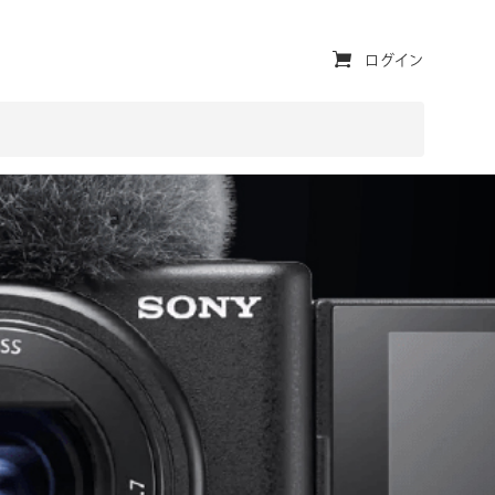
ユ
ログイン
ー
テ
ィ
リ
テ
ィ・
ナ
ビ
ゲ
ー