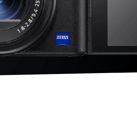
シ
ョ
ン