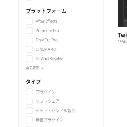
色収差
プラットフォーム
映像音声同期
ライトリーク
After Effects
オーバーレイ
Premiere Pro
Twi
環境マップ
Final Cut Pro
RE:Vis
マテリアル・テクスチャ
CINEMA 4D
グラデーション
DaVinci Resolve
グランジ
OFX
全て表示
グリッチ
EDIUS Pro
タイプ
群集アニメーション
Avid Media Composer
プラグイン
AI
Nuke
ソフトウェア
3Dモデル
Illustrator
セット・バンドル製品
コラージュ
Photoshop
無償プラグイン
ジェネレーター
Blackmagic Fusion