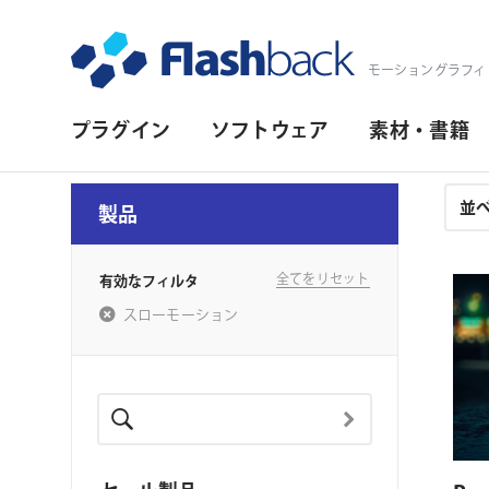
Flashback Japan Inc
モーショングラフィ
プ
プラグイン
ソフトウェア
素材・書籍
ラ
イ
注
製品
文
マ
結
リ・
果
全てをリセット
有効なフィルタ
ナ
スローモーション
ビ
ゲ
対応プラットフォーム
ー
シ