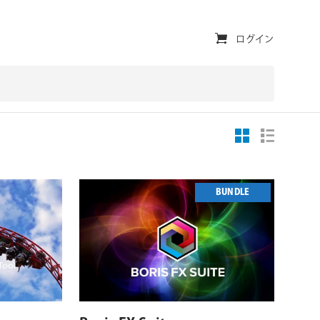
ユ
ログイン
ー
テ
ィ
リ
テ
ィ・
BUNDLE
ナ
ビ
対応プラットフォーム
対応OS
ゲ
対応OS
ー