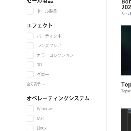
セール製品
Bor
ョ
202
セール製品
Boris 
ン
エフェクト
パーティクル
レンズフレア
カラーコレクション
3D
グロー
Top
アニメーション
全て表示
Topaz
アップコンバート
オペレーティングシステム
スキンレタッチ
Windows
トランジション
Mac
キーイング
Linux