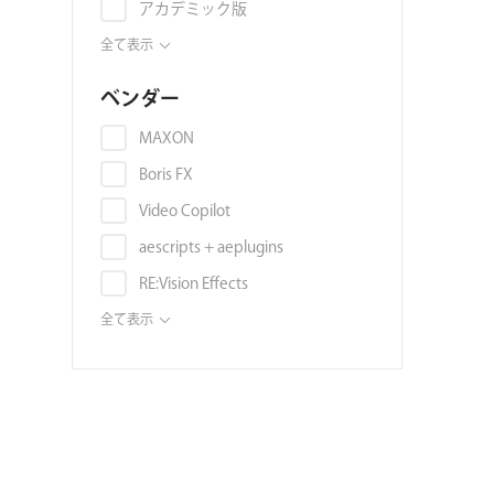
アカデミック版
映像素材
Vegas Pro
プリセット
全て表示
スライドショー
Autodesk 3ds Max
映像素材
スタイライズ
ベンダー
Autodesk Maya
音素材
スタビライズ
Autodesk Flame
MAXON
画像素材
スローモーション
Autodesk Smoke
Boris FX
映像編集ソフト
タイトル
Blender
Video Copilot
書籍
ディストーション
Unreal Engine
aescripts + aeplugins
ボリュームライセンス
トラッキング
Audition
RE:Vision Effects
チュートリアル
モーションブラー
DAW (VST, AU, AAX)
Digital Anarchy
全て表示
3DCGソフト
ノイズ・グレイン
Noise Industries / FxFactory
3Dモデル
ノイズ除去
ABSoft
環境マップ・シェーダー・マテリ
被写界深度
アル
Frischluft
フィルタ
テンプレート
NewBlue