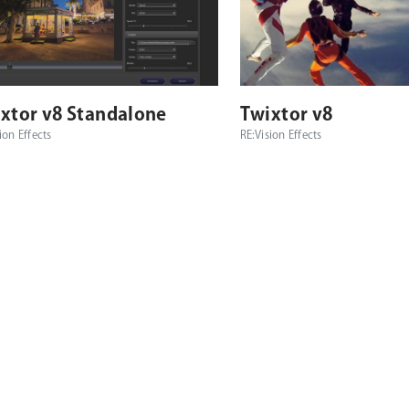
対応プラットフォーム
対応OS
xtor v8 Standalone
Twixtor v8
ion Effects
RE:Vision Effects