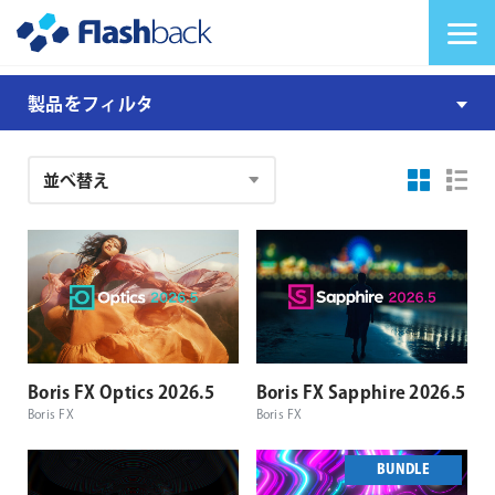
Flashback Japan Inc
メニューを切り替
製
製品をフィルタ
品
注
文
結
果
Boris FX Optics 2026.5
Boris FX Sapphire 2026.5
Boris FX
Boris FX
BUNDLE