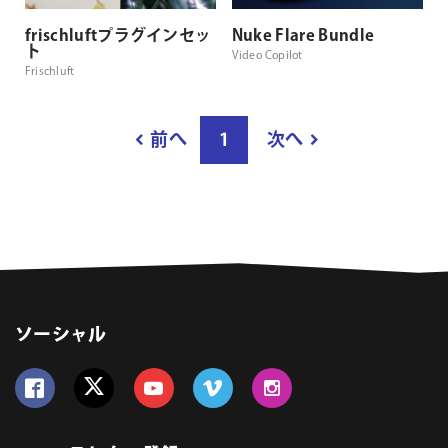
frischluftプラグインセッ
Nuke Flare Bundle
ト
Video Copilot
Frischluft
結
前へ
1
次へ
果
ペ
ー
ジ
数
ソーシャル
Follow us on Facebook
Follow us on Twitter
Follow us on YouTube
Follow us on Vimeo
Follow us on Instagram