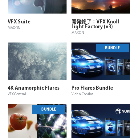
VFX Suite
開発終了：VFX Knoll
Light Factory (v3)
MAXON
MAXON
BUNDLE
4K Anamorphic Flares
Pro Flares Bundle
VFXCentral
Video Copilot
BUNDLE