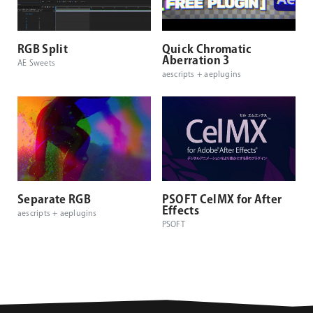
RGB Split
Quick Chromatic
Aberration 3
AE Sweets
aescripts + aeplugins
Separate RGB
PSOFT CelMX for After
Effects
aescripts + aeplugins
PSOFT