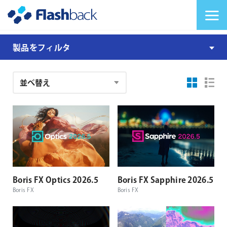
Flashback Japan Inc
メニューを切り替
製
製品をフィルタ
品
注
文
結
果
Boris FX Optics 2026.5
Boris FX Sapphire 2026.5
Boris FX
Boris FX