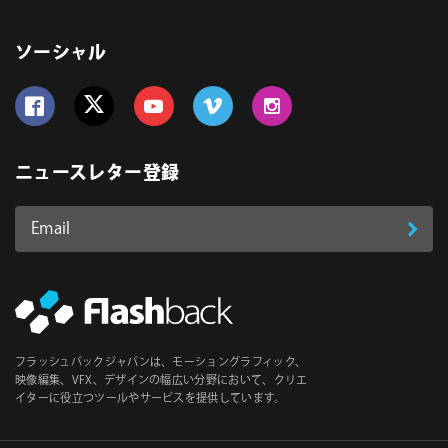
ソーシャル
Follow us on Facebook
Follow us on Twitter
Follow us on YouTube
Follow us on Vimeo
Follow us on Instagram
ニュースレター登録
Email
登
ア
ド
録
レ
ス
*
必
フラッシュバックジャパンは、モーショングラフィック、
須
映像編集、VFX、デザインの幅広い分野において、クリエ
イターに役立つツールやサービスを提供しています。