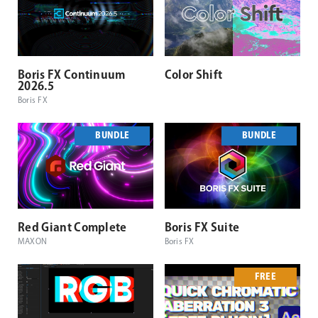
Boris FX Continuum
Color Shift
2026.5
Boris FX
BUNDLE
BUNDLE
Red Giant Complete
Boris FX Suite
MAXON
Boris FX
FREE