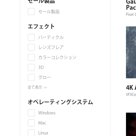
セール製品
Gau
ョ
Pac
セール製品
Pixel 
ン
エフェクト
パーティクル
レンズフレア
カラーコレクション
3D
グロー
4K 
アニメーション
全て表示
VFXCe
アップコンバート
オペレーティングシステム
スキンレタッチ
Windows
トランジション
Mac
キーイング
Linux