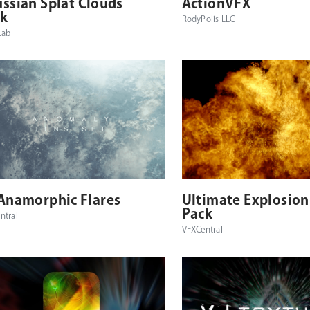
ssian Splat Clouds
ActionVFX
k
RodyPolis LLC
Lab
Anamorphic Flares
Ultimate Explosion
Pack
ntral
VFXCentral