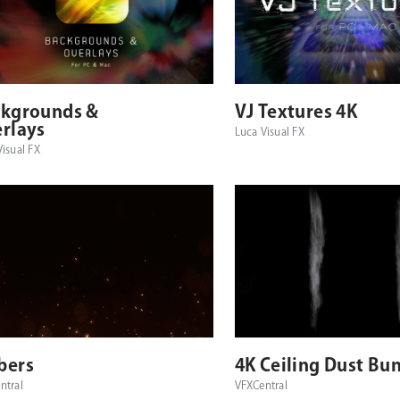
kgrounds &
VJ Textures 4K
rlays
Luca Visual FX
Visual FX
bers
4K Ceiling Dust Bu
ntral
VFXCentral