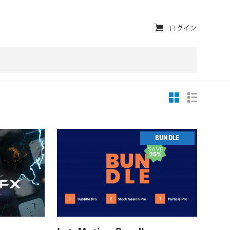
ユ
ログイン
ー
テ
ィ
リ
テ
ィ・
BUNDLE
ナ
ビ
ゲ
対応OS
対応プラットフォーム
対応OS
ー