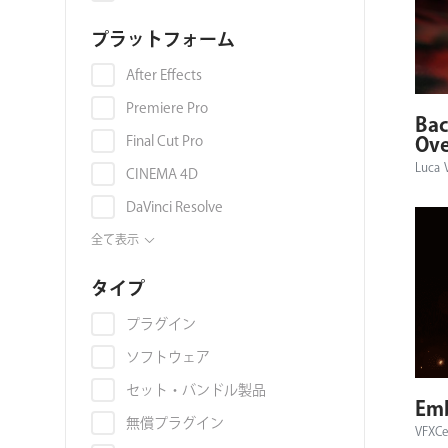
色収差
プラットフォーム
映像音声同期
ライトリーク
After Effects
オーバーレイ
Premiere Pro
Bac
環境マップ
Ove
Final Cut Pro
Luca 
マテリアル・テクスチャ
CINEMA 4D
グラデーション
DaVinci Resolve
グランジ
OFX
全て表示
グリッチ
EDIUS Pro
タイプ
群集アニメーション
Avid Media Composer
プラグイン
AI
Nuke
ソフトウェア
3Dモデル
Illustrator
セット・バンドル製品
コラージュ
Em
Photoshop
無償プラグイン
VFXCe
ジェネレーター
Blackmagic Fusion