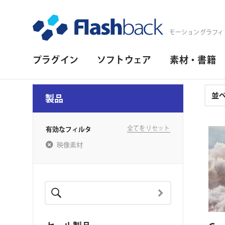
Flashback Japan Inc
モーショングラフィ
プ
プラグイン
ソフトウェア
素材・書籍
ラ
イ
注
製品
文
マ
結
リ・
果
全てをリセット
有効なフィルタ
ナ
映像素材
ビ
ゲ
ー
シ