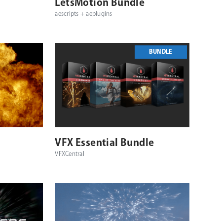
シ
LetsMotion Bundle
aescripts + aeplugins
ョ
ン
BUNDLE
VFX Essential Bundle
VFXCentral