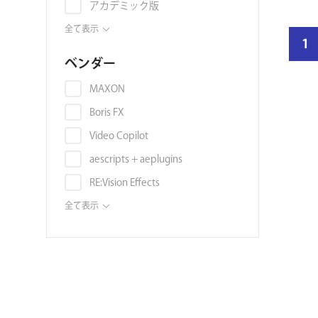
アカデミック版
映像素材
Vegas Pro
プリセット
全て表示
結
スライドショー
Autodesk 3ds Max
1
映像素材
果
スタイライズ
ベンダー
Autodesk Maya
ペ
音素材
スタビライズ
Autodesk Flame
MAXON
ー
画像素材
スローモーション
Autodesk Smoke
Boris FX
ジ
映像編集ソフト
タイトル
数
Blender
Video Copilot
書籍
ディストーション
Unreal Engine
aescripts + aeplugins
ボリュームライセンス
トラッキング
Audition
RE:Vision Effects
チュートリアル
モーションブラー
DAW (VST, AU, AAX)
Digital Anarchy
全て表示
3DCGソフト
ノイズ・グレイン
Noise Industries / FxFactory
3Dモデル
ノイズ除去
ABSoft
環境マップ・シェーダー・マテリ
被写界深度
アル
Frischluft
フィルタ
テンプレート
NewBlue