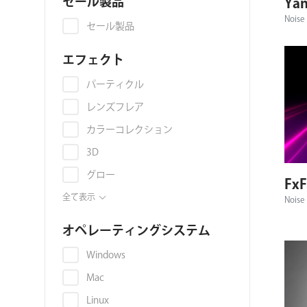
セール製品
Yan
ョ
Noise 
セール製品
ン
エフェクト
パーティクル
レンズフレア
カラーコレクション
3D
グロー
FxF
アニメーション
全て表示
Noise 
アップコンバート
オペレーティングシステム
スキンレタッチ
Windows
トランジション
Mac
キーイング
Linux