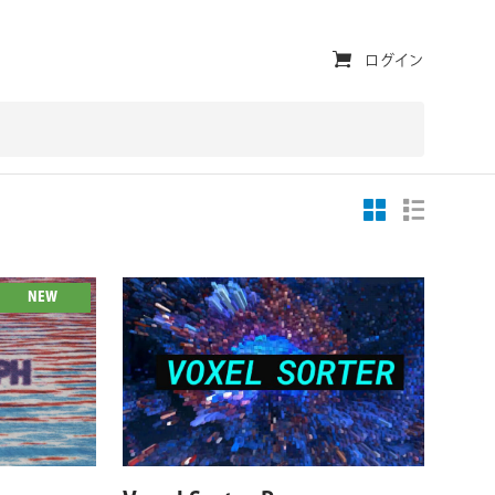
ユ
ログイン
ー
テ
ィ
リ
テ
ィ・
NEW
ナ
ビ
ゲ
対応OS
対応プラットフォーム
対応OS
ー