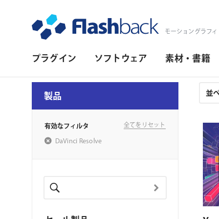
Flashback Japan Inc
モーショングラフィ
プ
プラグイン
ソフトウェア
素材・書籍
ラ
イ
注
製品
文
マ
結
リ・
果
全てをリセット
有効なフィルタ
ナ
DaVinci Resolve
ビ
ゲ
ー
シ