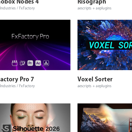
obox Nodes 4
Risograph
Industries / FxFactory
aescripts + aeplugins
対応プラットフォーム
対応OS
対応プラットフォーム
actory Pro 7
Voxel Sorter
Industries / FxFactory
aescripts + aeplugins