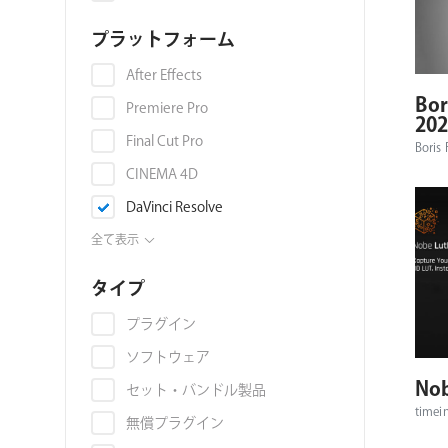
色収差
プラットフォーム
映像音声同期
ライトリーク
After Effects
Bor
オーバーレイ
Premiere Pro
20
環境マップ
Final Cut Pro
Boris 
マテリアル・テクスチャ
CINEMA 4D
グラデーション
DaVinci Resolve
グランジ
OFX
全て表示
グリッチ
EDIUS Pro
タイプ
群集アニメーション
Avid Media Composer
プラグイン
AI
Nuke
ソフトウェア
3Dモデル
Illustrator
Nob
セット・バンドル製品
コラージュ
Photoshop
timein
無償プラグイン
ジェネレーター
Blackmagic Fusion