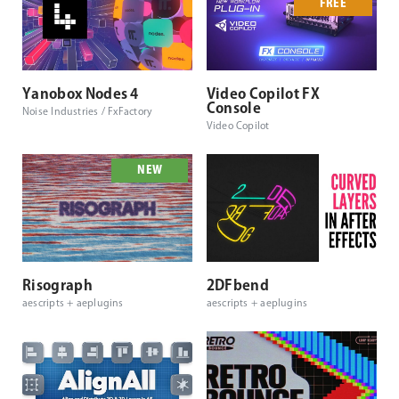
FREE
Yanobox Nodes 4
Video Copilot FX
Console
Noise Industries / FxFactory
Video Copilot
NEW
Risograph
2DFbend
aescripts + aeplugins
aescripts + aeplugins