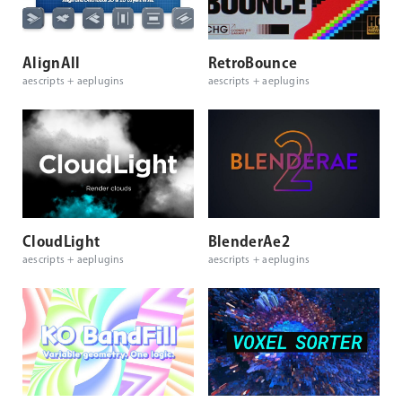
AlignAll
RetroBounce
aescripts + aeplugins
aescripts + aeplugins
CloudLight
BlenderAe2
aescripts + aeplugins
aescripts + aeplugins