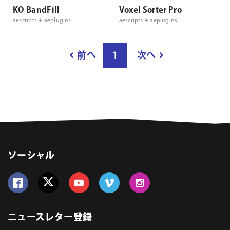
KO BandFill
Voxel Sorter Pro
aescripts + aeplugins
aescripts + aeplugins
結
前へ
1
次へ
果
ペ
ー
ジ
数
ソーシャル
Follow us on Facebook
Follow us on Twitter
Follow us on YouTube
Follow us on Vimeo
Follow us on Instagram
ニュースレター登録