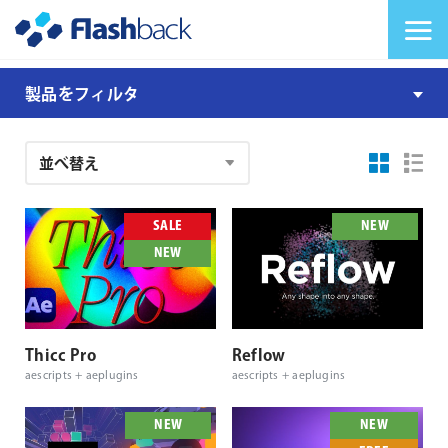
Flashback Japan Inc
メニューを切り替
製
製品をフィルタ
品
注
文
結
果
SALE
NEW
NEW
Thicc Pro
Reflow
aescripts + aeplugins
aescripts + aeplugins
NEW
NEW